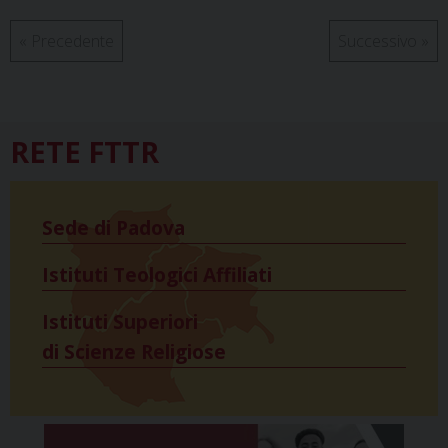
«
Precedente
Successivo
»
RETE FTTR
Sede di Padova
Istituti Teologici Affiliati
Istituti Superiori
di Scienze Religiose