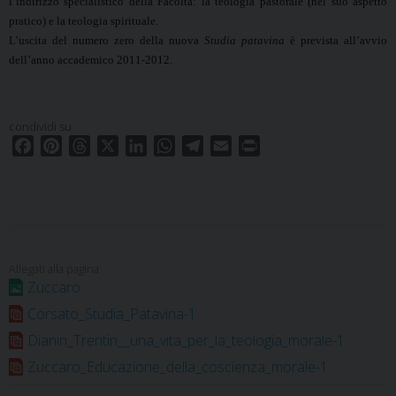
l’indirizzo specialistico della Facoltà: la teologia pastorale (nel suo aspetto
pratico) e la teologia spirituale.
L’uscita del numero zero della nuova
Studia patavina
è prevista all’avvio
dell’anno accademico 2011-2012.
condividi su
F
P
T
X
L
W
T
E
P
a
i
h
i
h
e
m
r
c
n
r
n
a
l
a
i
e
t
e
k
t
e
i
n
b
e
a
e
s
g
l
t
o
r
d
d
A
r
o
e
s
I
p
a
Zuccaro
k
s
n
p
m
Corsato_Studia_Patavina-1
t
Dianin_Trentin__una_vita_per_la_teologia_morale-1
Zuccaro_Educazione_della_coscienza_morale-1