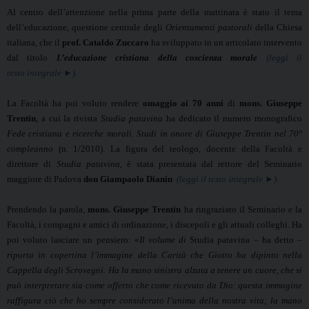
Al centro dell’attenzione nella prima parte della mattinata è stato il tema
dell’educazione, questione centrale degli
Orientamenti pastorali
della Chiesa
italiana, che il
prof. Cataldo Zuccaro
ha sviluppato in un articolato intervento
dal titolo
L’educazione cristiana della coscienza morale
(
leggi il
testo integrale ►
)
.
La Facoltà ha poi voluto rendere
omaggio
ai
70 anni
di
mons. Giuseppe
Trentin
, a cui la rivista
Studia patavina
ha dedicato il numero monografico
Fede cristiana e ricerche morali. Studi in onore di Giuseppe Trentin nel 70°
compleanno
(n. 1/2010). La figura del teologo, docente della Facoltà e
direttore di
Studia patavina
, è stata presentata
dal rettore del Seminario
maggiore di Padova
don Giampaolo Dianin
(leggi il testo integrale ►)
.
Prendendo la parola,
mons. Giuseppe Trentin
ha ringraziato il Seminario e la
Facoltà, i compagni e amici di ordinazione, i discepoli e gli attuali colleghi. Ha
poi voluto lasciare un pensiero: «
Il volume di
Studia patavina – ha detto –
riporta in copertina l’immagine della Carità che Giotto ha dipinto nella
Cappella degli Scrovegni. Ha la mano sinistra alzata a tenere un cuore, che si
può interpretare sia come offerto che come ricevuto da Dio: questa immagine
raffigura ciò che ho sempre considerato l’anima della nostra vita; la mano