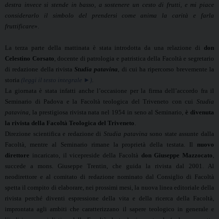
destra invece si stende in basso, a sostenere un cesto di frutti, e mi piace
considerarlo il simbolo del prendersi come anima la carità e farla
fruttificare
».
La terza parte della mattinata è stata introdotta da una relazione di
don
Celestino Corsato
, docente di patrologia e patristica della Facoltà e segretario
di redazione della rivista
Studia patavina
, di cui ha ripercorso brevemente la
storia
(leggi il testo integrale ►)
.
La giornata è stata infatti anche l’occasione per la firma dell’accordo fra il
Seminario di Padova e la Facoltà teologica del Triveneto con cui
Studia
patavina
, la prestigiosa rivista nata nel 1954 in seno al Seminario,
è divenuta
la
rivista della Facoltà Teologica del Triveneto
.
Direzione scientifica e redazione di
Studia patavina
sono state assunte dalla
Facoltà, mentre al Seminario rimane la proprietà della testata.
Il
nuovo
direttore
incaricato, il vicepreside della Facoltà
don Giuseppe Mazzocato
,
succede a mons. Giuseppe Trentin, che guida la rivista dal 2001. Al
neodirettore e al comitato di redazione nominato dal Consiglio di Facoltà
spetta il compito di elaborare, nei prossimi mesi, la nuova linea editoriale della
rivista perché diventi espressione della vita e della ricerca della Facoltà,
improntata agli ambiti che caratterizzano il sapere teologico in generale e