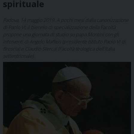
spirituale
Padova, 14 maggio 2019. A pochi mesi dalla canonizzazione
di Paolo VI, il biennio di specializzazione della Facoltà
propone una giornata di studio su papa Montini con gli
interventi di Angelo Maffeis (presidente Istituto Paolo VI di
Brescia) e Claudio Stercal (Facoltà teologica dell'Italia
settentrionale).