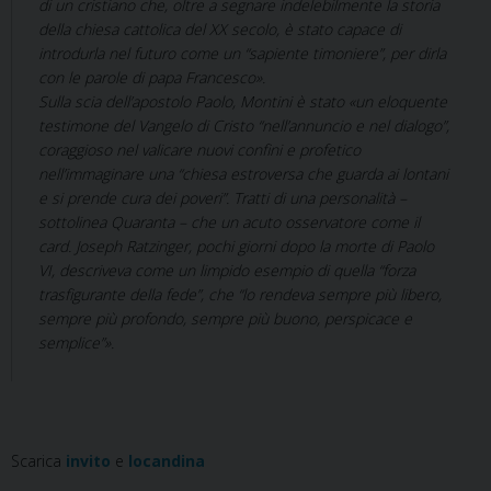
di un cristiano che, oltre a segnare indelebilmente la storia
della chiesa cattolica del XX secolo, è stato capace di
introdurla nel futuro come un “sapiente timoniere”, per dirla
con le parole di papa Francesco».
Sulla scia dell’apostolo Paolo, Montini è stato «un eloquente
testimone del Vangelo di Cristo “nell’annuncio e nel dialogo”,
coraggioso nel valicare nuovi confini e profetico
nell’immaginare una “chiesa estroversa che guarda ai lontani
e si prende cura dei poveri”. Tratti di una personalità –
sottolinea Quaranta – che un acuto osservatore come il
card. Joseph Ratzinger, pochi giorni dopo la morte di Paolo
VI, descriveva come un limpido esempio di quella “forza
trasfigurante della fede”, che “lo rendeva sempre più libero,
sempre più profondo, sempre più buono, perspicace e
semplice”».
Scarica
invito
e
locandina