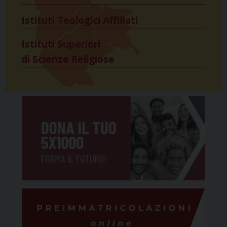
Istituti Teologici Affiliati
Istituti Superiori
di Scienze Religiose