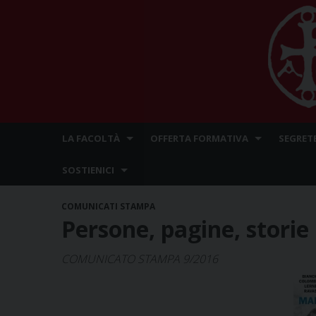
Skip
LA FACOLTÀ
OFFERTA FORMATIVA
SEGRET
to
content
SOSTIENICI
COMUNICATI STAMPA
Persone, pagine, storie
COMUNICATO STAMPA 9/2016