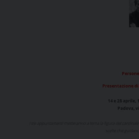
Persone,
Presentazione di 
14 e 28 aprile,
Padova, vi
I tre appuntamenti metteranno a tema la figura del cardinale C
scelte che guidano 