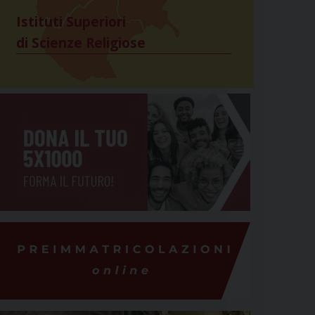
Istituti Superiori
di Scienze Religiose