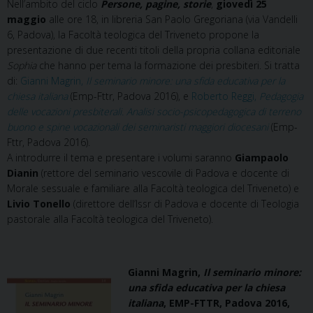
Nell’ambito del ciclo
Persone, pagine, storie
,
giovedì 25
maggio
alle ore 18, in libreria San Paolo Gregoriana (via Vandelli
6, Padova), la Facoltà teologica del Triveneto propone la
presentazione di due recenti titoli della propria collana editoriale
Sophia
che hanno per tema la formazione dei presbiteri. Si tratta
di:
Gianni Magrin,
Il seminario minore: una sfida educativa per la
chiesa italiana
(Emp-Fttr, Padova 2016), e
Roberto Reggi,
Pedagogia
delle vocazioni presbiterali. Analisi socio-psicopedagogica di terreno
buono e spine vocazionali dei seminaristi maggiori diocesani
(Emp-
Fttr, Padova 2016).
A introdurre il tema e presentare i volumi saranno
Giampaolo
Dianin
(rettore del seminario vescovile di Padova e docente di
Morale sessuale e familiare alla Facoltà teologica del Triveneto) e
Livio Tonello
(direttore dell’Issr di Padova e docente di Teologia
pastorale alla Facoltà teologica del Triveneto).
Gianni Magrin,
Il seminario minore:
una sfida educativa per la chiesa
italiana
, EMP-FTTR, Padova 2016,