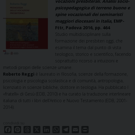
vocazioni presbiterali. Analisi socio-
psicopedagogica di terreno buono e
spine vocazionali dei seminaristi
maggiori diocesani in Italia
, EMP-
Fttr, Padova 2016, pp. 464
Studio multidisciplinare sulla
formazione dei presbiteri oggi, che
esamina il tema dal punto di vista
teologico, storico e scientifico, facendo
soprattutto ricorso a intuizioni e
metodi propri delle scienze umane.
Roberto Reggi
è laureato in filosofia, scienze della formazione,
psicologia e psicologia scolastica e di comunità, antropologia,
licenziato in scienze bibliche, dottore in teologia. Ha pubblicato I
«fratelli» di Gesù (EDB, 2010) e ha curato la traduzione interlineare
italiana di tutti i libri dell’Antico e Nuovo Testamento (EDB, 2001-
2014).
condividi su
F
P
T
X
L
W
T
E
P