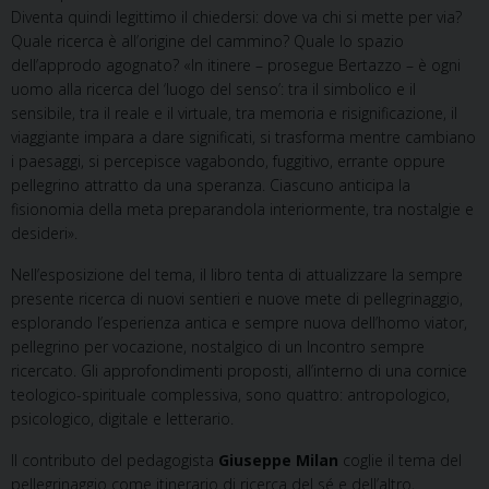
Diventa quindi legittimo il chiedersi: dove va chi si mette per via?
Quale ricerca è all’origine del cammino? Quale lo spazio
dell’approdo agognato? «In itinere – prosegue Bertazzo – è ogni
uomo alla ricerca del ‘luogo del senso’: tra il simbolico e il
sensibile, tra il reale e il virtuale, tra memoria e risignificazione, il
viaggiante impara a dare significati, si trasforma mentre cambiano
i paesaggi, si percepisce vagabondo, fuggitivo, errante oppure
pellegrino attratto da una speranza. Ciascuno anticipa la
fisionomia della meta preparandola interiormente, tra nostalgie e
desideri».
Nell’esposizione del tema, il libro tenta di attualizzare la sempre
presente ricerca di nuovi sentieri e nuove mete di pellegrinaggio,
esplorando l’esperienza antica e sempre nuova dell’homo viator,
pellegrino per vocazione, nostalgico di un Incontro sempre
ricercato. Gli approfondimenti proposti, all’interno di una cornice
teologico-spirituale complessiva, sono quattro: antropologico,
psicologico, digitale e letterario.
Il contributo del pedagogista
Giuseppe Milan
coglie il tema del
pellegrinaggio come itinerario di ricerca del sé e dell’altro,