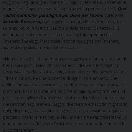
religioso, negli ambiti esistenziali di ogni collettività e, certamente,
in quelli del singolo individuo. Esplora questi percorsi il libro
Quo
vadis? Cammino, paradigma per Dio e per l’uomo
curato da
Antonio Bertazzo
, con saggi di Giuseppe Milan, Enrico Contin,
Lorenzo Voltolin, Marzia Ceschia e dello stesso Bertazzo. È la
seconda pubblicazione della collana digitale open access
Triveneto Theology Press della Facoltà teologica del Triveneto,
scaricabile gratuitamente dal sito
www.fttr.it
.
«Non trattandosi di una moda passeggera o di una pratica per il
benessere psico-fisico né, tanto meno, di un escamotage per
opporsi alla sedentarietà – spiega il curatore nella presentazione
– il cammino rivela una ricchezza di significati e archetipi che
definiscono la realtà esistenziale dell’uomo e delle sue domande
profonde. Esso assume una fenomenologia quanto mai varia. Vi
possiamo cogliere dinamiche e strutture di realizzazione diverse:
dai cammini esplorativi al viaggio di espatrio ed esodo migratorio,
dal pellegrinaggio al vagabondaggio, dalla processione religiosa al
percorso interiore meditativo. Nel loro insieme rappresentano un
fenomeno unico del vivere l’esistenza dell’uomo e del suo modo
di comprendersi».