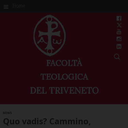
Home
FACOLTÀ
TEOLOGICA
DEL TRIVENETO
Skip
NEWS
to
Quo vadis? Cammino,
content