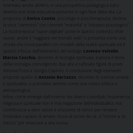
orientato anche all’Altro; in una prospettiva pedagogica tutto
diventa una sfida educativa presente in ogni fase della vita. La
proposta di
Enrico Contin
, psicologo e psicoterapeuta, declina
la voce “cammino” con i termini “maturità” e “sviluppo psicologico”.
La nostra epoca “super-digitale” pone in questo contesto sfide
nuove: anche il “viaggiare nel mondo web” si presenta come una
strada che trova paralleli con modelli della realtà spirituale ed è
questo il focus dell’intervento del teologo
Lorenzo Voltolin
.
Marzia Ceschia
, docente di teologia spirituale, esplora il tema
della nostalgia coinvolgendo due alte e raffinate figure di poeti:
Antonia Pozzi e Giorgio Caproni. A conclusione degli interventi
proposti quello di
Antonio Bertazzo
, docente di scienze umane
e spiritualità, si potrebbe definire come una sintesi biblica e
antropologica.
Infine, come emerge dall’insieme dei diversi contributi, l’esperienza
religiosa e spirituale non è mai negazione dell’individualità, ma
contribuisce a dare valore e orizzonte di senso per rendere
l’individuo capace di amare, ossia di uscire da sé, o “morire a se
stesso” per rinascere a vita nuova.