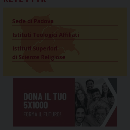
Sede di Padova
Istituti Teologici Affiliati
Istituti Superiori
di Scienze Religiose