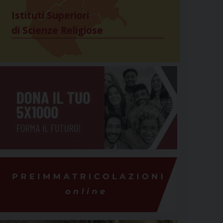
Istituti Superiori
di Scienze Religiose