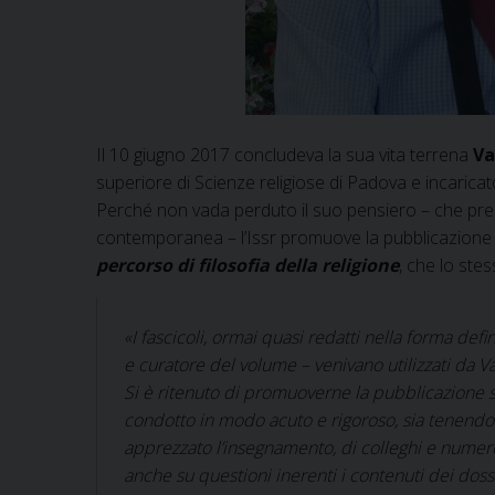
Il 10 giugno 2017 concludeva la sua vita terrena
Va
superiore di Scienze religiose di Padova e incaricato
Perché non vada perduto il suo pensiero – che present
contemporanea – l’Issr promuove la pubblicazione
percorso di filosofia della religione
, che lo ste
«I fascicoli, ormai quasi redatti nella forma defin
e curatore del volume – venivano utilizzati da Val
Si è ritenuto di promuoverne la pubblicazione si
condotto in modo acuto e rigoroso, sia tenendo 
apprezzato l’insegnamento, di colleghi e numero
anche su questioni inerenti i contenuti dei doss