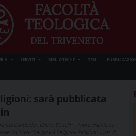
FACOLTÀ
TEOLOGICA
DEL TRIVENETO
ERIA
SERVIZI
BIBLIOTECHE
TESI
PUBBLICAZION
eligioni: sarà pubblicata
lin
tava tracciando don Valerio Bortolin – improvvisamente
er dal titolo “Religiosità Religione Religioni”. L’Issr di