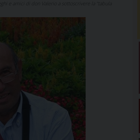
hi e amici di don Valerio a sottoscrivere la “tabula