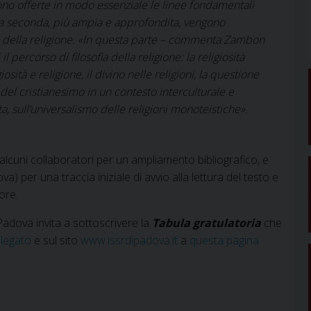
ono offerte in modo essenziale le linee fondamentali
nella seconda, più ampia e approfondita, vengono
a della religione. «In questa parte – commenta Zambon
il percorso di filosofia della religione: la religiosità
osità e religione, il divino nelle religioni, la questione
a del cristianesimo in un contesto interculturale e
a, sull’universalismo delle religioni monoteistiche».
alcuni collaboratori per un ampliamento bibliografico, e
a) per una traccia iniziale di avvio alla lettura del testo e
ore.
 Padova invita a sottoscrivere la
Tabula gratulatoria
che
llegato
e sul sito
www.issrdipadova.it
a
questa pagina