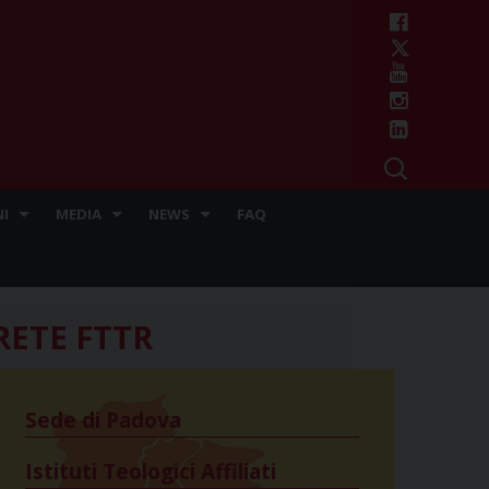
I
MEDIA
NEWS
FAQ
RETE FTTR
Sede di Padova
Istituti Teologici Affiliati