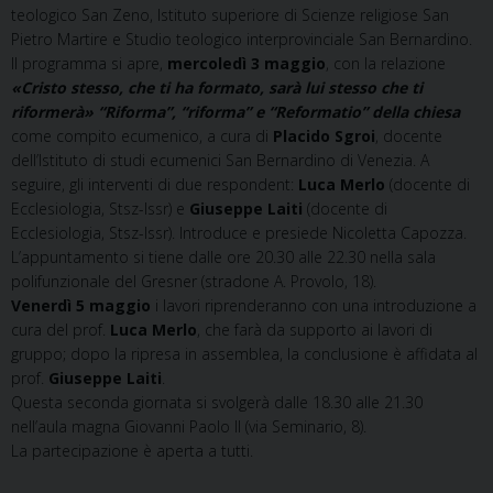
teologico San Zeno, Istituto superiore di Scienze religiose San
Pietro Martire e Studio teologico interprovinciale San Bernardino.
Il programma si apre,
mercoledì 3 maggio
, con la relazione
«Cristo stesso, che ti ha formato, sarà lui stesso che ti
riformerà» “Riforma”, “riforma” e “Reformatio” della chiesa
come compito ecumenico, a cura di
Placido Sgroi
, docente
dell’Istituto di studi ecumenici San Bernardino di Venezia. A
seguire, gli interventi di due respondent:
Luca Merlo
(docente di
Ecclesiologia, Stsz-Issr) e
Giuseppe Laiti
(docente di
Ecclesiologia, Stsz-Issr). Introduce e presiede Nicoletta Capozza.
L’appuntamento si tiene dalle ore 20.30 alle 22.30 nella sala
polifunzionale del Gresner (stradone A. Provolo, 18).
Venerdì 5 maggio
i lavori riprenderanno con una introduzione a
cura del prof.
Luca Merlo
, che farà da supporto ai lavori di
gruppo; dopo la ripresa in assemblea, la conclusione è affidata al
prof.
Giuseppe Laiti
.
Questa seconda giornata si svolgerà dalle 18.30 alle 21.30
nell’aula magna Giovanni Paolo II (via Seminario, 8).
La partecipazione è aperta a tutti.