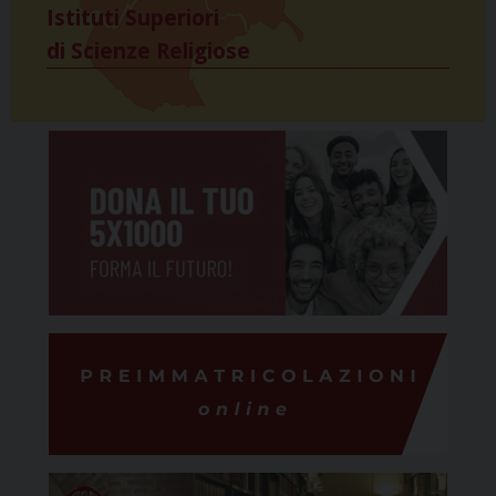
Istituti Superiori
di Scienze Religiose