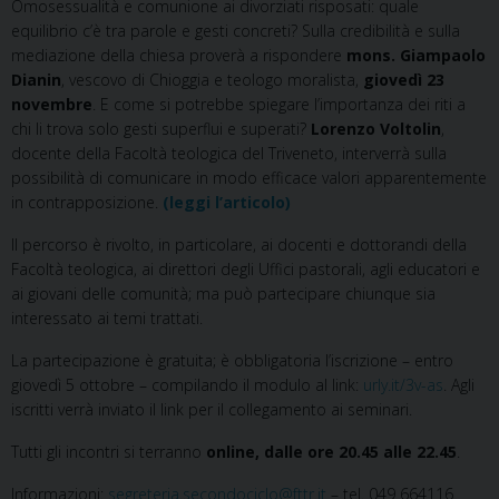
Omosessualità e comunione ai divorziati risposati: quale
equilibrio c’è tra parole e gesti concreti? Sulla credibilità e sulla
mediazione della chiesa proverà a rispondere
mons. Giampaolo
Dianin
, vescovo di Chioggia e teologo moralista,
giovedì 23
novembre
. E come si potrebbe spiegare l’importanza dei riti a
chi li trova solo gesti superflui e superati?
Lorenzo Voltolin
,
docente della Facoltà teologica del Triveneto, interverrà sulla
possibilità di comunicare in modo efficace valori apparentemente
in contrapposizione.
(leggi l’articolo)
Il percorso è rivolto, in particolare, ai docenti e dottorandi della
Facoltà teologica, ai direttori degli Uffici pastorali, agli educatori e
ai giovani delle comunità; ma può partecipare chiunque sia
interessato ai temi trattati.
La partecipazione è gratuita; è obbligatoria l’iscrizione – entro
giovedì 5 ottobre – compilando il modulo al link:
urly.it/3v-as
. Agli
iscritti verrà inviato il link per il collegamento ai seminari.
Tutti gli incontri si terranno
online, dalle ore 20.45 alle 22.45
.
Informazioni:
segreteria.secondociclo@fttr.it
– tel. 049 664116