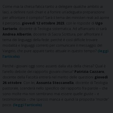
Come mai la chiesa fatica tanto a delegare qualche ambito ai
laici, a definire ruoli chiari e a fornire un’adeguata preparazione
per affrontare il compito? Sarà il tema dei ministeri reali ad aprire
il percorso,
giovedì 12 ottobre 2023
, con le risposte di
Ugo
Sartorio
, docente di Teologia sistematica. Ad affiancarlo ci sarà
Andrea Albertin
, docente di Sacra Scrittura, per affrontare il
tema dei linguaggi della fede: perché è così difficile trovare
modalità e linguaggi correnti per comunicare il messaggio del
Vangelo, che pure appare tanto attuale in questo tempo?
(leggi
l’articolo)
Perché i giovani oggi sono assenti dalla vita della chiesa? Qual è
l’anello debole del rapporto giovani-chiesa?
Patrizia Cazzaro
,
docente della Facoltà entrerà nel merito delle questioni
giovedì
26 ottobre
. Con lei,
Assunta Steccanella
, docente di Teologia
pastorale, scenderà nello specifico del rapporto fra parole – che
sono molte ma non sembrano mai essere quelle giuste – e
testimonianza – che spesso manca e quindi la proposta “morde”
poco.
(leggi l’articolo)