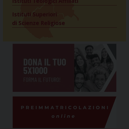
Istituti Teologici Affiliati
Istituti Superiori
di Scienze Religiose