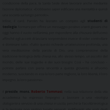
condizione della pace, la Santa Sede deve lavorare anche mediante
l’azione diplomatica: «Dobbiamo saper edificare una mentalità e quindi
una società sul lungo periodo».
Infine, il card. Parolin ha lasciato un compito agli
studenti di
teologia
: formarsi per offrire un messaggio positivo a tanti giovani che
oggi hanno il vuoto nell’anima, per rispondere alla chiusura dell’uomo
affinché egli accetti di lasciarsi sorprendere invece di voler controllare
e dominare tutto. «Tutto questo richiede un’attenzione profonda, una
vera meditazione della parola di Dio, una comprensione della
tradizione teologica della chiesa ma, allo stesso tempo, un ascolto del
mondo, delle sue tragedie e dei suoi bisogni. Così – ha concluso –
potrete parlare con piena sincerità a questa gioventù e all’uomo
moderno, suscitando in essi la loro parte migliore, la loro libertà, il loro
impegno, la loro passione».
Il
preside
,
mons.
Roberto Tommasi
, nella sua relazione della vita
accademica ha espresso l’impegno a lavorare a una «
teologia
dialogante
a servizio di una
chiesa in uscita
, perché la Facoltà teologica
e la teologia non restino luoghi separati, indifferenti alle sorti degli