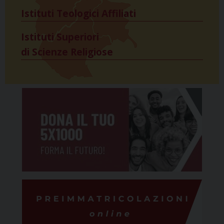
Istituti Teologici Affiliati
Istituti Superiori
di Scienze Religiose