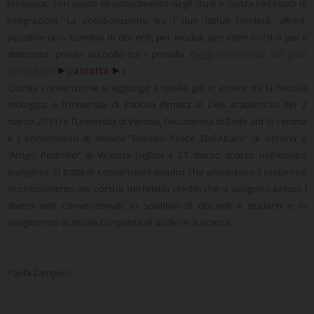
teologica, con pieno riconoscimento degli studi e senza necessità di
integrazioni. La collaborazione tra i due Istituti renderà, altresì,
possibile uno scambio di docenti, per moduli, per interi corsi o per il
dottorato, previo accordo tra i presidi». (
leggi l’intervento del gran
►
►
cancelliere
)
(
ascolta
)
Questa convenzione si aggiunge a quelle già in essere tra la Facoltà
teologica e l’Università di Padova (firmata al
Dies academicus
del 2
marzo 2011) e l’Università di Verona, l’Accademia di Belle arti di Verona
e i conservatori di musica “Evaristo Felice Dall’Abaco” di Verona e
“Arrigo Pedrollo” di Vicenza (siglata il 27 marzo scorso nell’ateneo
scaligero). Si tratta di convenzioni-quadro che prevedono il reciproco
riconoscimento dei corsi (e dei relativi crediti) che si svolgono presso i
diversi enti convenzionati, lo scambio di docenti e studenti e lo
svolgimento di attività congiunta di studio e di ricerca.
Paola Zampieri