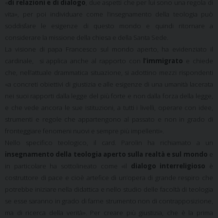
«
di relazioni e di dialogo
, due aspetti che per lui sono una regola di
vita», per poi individuare come l’insegnamento della teologia può
soddisfare le esigenze di questo mondo e quindi ritornare a
considerare la missione della chiesa e della Santa Sede.
La visione di papa Francesco sul mondo aperto, ha evidenziato il
cardinale, si applica anche al rapporto con
l’immigrato
e chiede
che, nell’attuale drammatica situazione, si adottino mezzi rispondenti
«a concreti obiettivi di giustizia e alle esigenze di una umanità lacerata
nei suoi rapporti dalla legge del più forte e non dalla forza della legge,
e che vede ancora le sue istituzioni, a tutti i livelli, operare con idee,
strumenti e regole che appartengono al passato e non in grado di
fronteggiare fenomeni nuovi e sempre più impellenti».
Nello specifico teologico, il card. Parolin ha richiamato a un
insegnamento della teologia aperto sulla realtà e sul mondo
e
in particolare ha sottolineato come «il
dialogo interreligioso
è
costruttore di pace e cioè artefice di un’opera di grande respiro che
potrebbe iniziare nella didattica e nello studio delle facoltà di teologia
se esse saranno in grado di farne strumento non di contrapposizione,
ma di ricerca della verità». Per creare più giustizia, che è la prima