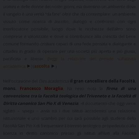
uomini e delle donne dei nostri giorni, ma diventino un ambiente dove
il vangelo è una verità “da fare” oltre che da contemplare: un ambiente
vissuto come ricerca di ascolto, dialogo e confronto con ogni
interlocutore possibile; luogo dove le ricchezze dell’altro sono
comprese e valorizzate e dove si contribuisce alla crescita del bene
comune formando cristiani capaci di una fede pensata e dialogante e
cittadini in grado di operare per una società più aperta e più giusta,
pacificata e libera». (
leggi la relazione del preside sull’attività
►
►
accademica
)
(
ascolta
)
Nell’occasione del
Dies academicus
il gran cancelliere della Facoltà
,
mons.
Francesco Moraglia
, ha reso nota la
firma di una
convenzione tra la Facoltà teologica del Triveneto e la Facoltà di
Diritto canonico San Pio X di Venezia
. «Il documento che oggi viene
siglato – spiega – avvia tra i due istituti accademici una relazione
istituzionale e uno scambio per cui sarà possibile agli studenti della
Facoltà San Pio X di frequentare il biennio teologico propedeutico alla
licenza in diritto canonico presso gli Istituti affiliati alla Facoltà