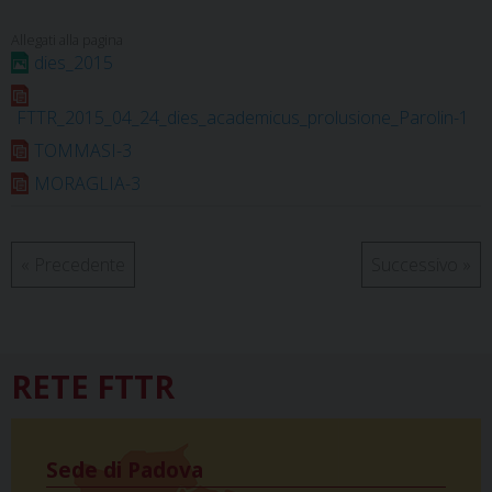
o
r
d
d
A
r
o
e
s
I
p
a
dies_2015
k
s
n
p
m
t
FTTR_2015_04_24_dies_academicus_prolusione_Parolin-1
TOMMASI-3
MORAGLIA-3
«
Precedente
Successivo
»
RETE FTTR
Sede di Padova