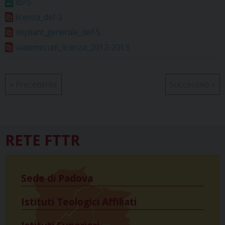
libro
k
s
n
p
m
licenza_def-2
t
depliant_generale_def-5
vademecum_licenza_2012-2013
«
Precedente
Successivo
»
RETE FTTR
Sede di Padova
Istituti Teologici Affiliati