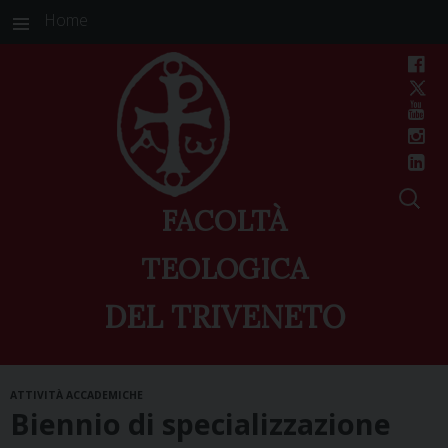
Home
FACOLTÀ
TEOLOGICA
DEL TRIVENETO
Skip
ATTIVITÀ ACCADEMICHE
to
Biennio di specializzazione
content