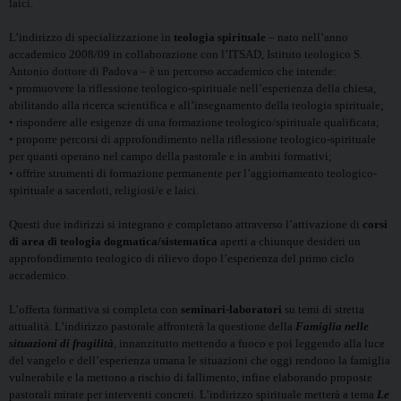
laici.
L’indirizzo di specializzazione in
teologia spirituale
– nato nell’anno
accademico 2008/09 in collaborazione con l’ITSAD, Istituto teologico S.
Antonio dottore di Padova – è un percorso accademico che intende:
• promuovere la riflessione teologico-spirituale nell’esperienza della chiesa,
abilitando alla ricerca scientifica e all’insegnamento della teologia spirituale;
• rispondere alle esigenze di una formazione teologico/spirituale qualificata;
• proporre percorsi di approfondimento nella riflessione teologico-spirituale
per quanti operano nel campo della pastorale e in ambiti formativi;
• offrire strumenti di formazione permanente per l’aggiornamento teologico-
spirituale a sacerdoti, religiosi/e e laici.
Questi due indirizzi si integrano e completano attraverso l’attivazione di
corsi
di area di teologia dogmatica/sistematica
aperti a chiunque desideri un
approfondimento teologico di rilievo dopo l’esperienza del primo ciclo
accademico.
L’offerta formativa si completa con
seminari-laboratori
su temi di stretta
attualità. L’indirizzo pastorale affronterà la questione della
Famiglia nelle
situazioni di fragilità
, innanzitutto mettendo a fuoco e poi leggendo alla luce
del vangelo e dell’esperienza umana le situazioni che oggi rendono la famiglia
vulnerabile e la mettono a rischio di fallimento, infine elaborando proposte
pastorali mirate per interventi concreti. L’indirizzo spirituale metterà a tema
Le