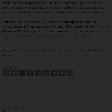
età della vita e i tempi della fede
, andando a esplorare l’esperienza della vita
interiore unitamente ai cambiamenti e alle situazioni che si presentano, con
attenzione alle ricadute concrete nella relazione sia personale che pastorale.
Entrambi i seminari prevedono
giornate di studio aperte al pubblico
,
rispettivamente il
14 novembre
(
La famiglia nelle situazioni di fragilità
) e il
4
dicembre
2012 (
“Insegnaci a contare i nostri giorni e giungeremo alla
sapienza del cuore”. La vita dell’uomo e l’esperienza della fede
).
Maggiori informazioni e modalità di iscrizione nel depliant e nel vademecum
allegati.
condividi su
F
P
T
X
L
W
T
E
P
a
i
h
i
h
e
m
r
c
n
r
n
a
l
a
i
e
t
e
k
t
e
i
n
b
e
a
e
s
g
l
t
o
r
d
d
A
r
o
e
s
I
p
a