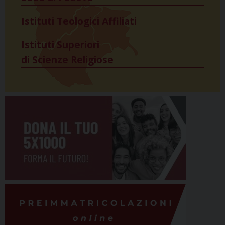
Istituti Teologici Affiliati
Istituti Superiori
di Scienze Religiose