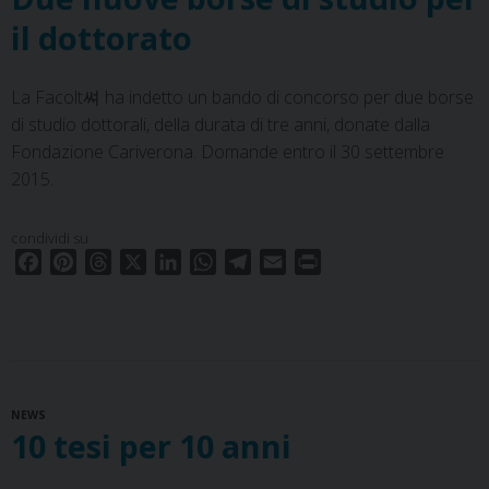
il dottorato
La Facolt쎠 ha indetto un bando di concorso per due borse
di studio dottorali, della durata di tre anni, donate dalla
Fondazione Cariverona. Domande entro il 30 settembre
2015.
condividi su
F
P
T
X
L
W
T
E
P
a
i
h
i
h
e
m
r
c
n
r
n
a
l
a
i
e
t
e
k
t
e
i
n
b
e
a
e
s
g
l
t
o
r
d
d
A
r
NEWS
o
e
s
I
p
a
10 tesi per 10 anni
k
s
n
p
m
t