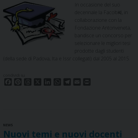
In occasione del suo
decennale la Facolt쎠, in
collaborazione con la
Fondazione Antonveneta,
bandisce un concorso per
selezionare le migliori tesi
prodotte dagli studenti
(della sede di Padova, Ita e Issr collegati) dal 2005 al 2015.
condividi su
F
P
T
X
L
W
T
E
P
a
i
h
i
h
e
m
r
c
n
r
n
a
l
a
i
e
t
e
k
t
e
i
n
b
e
a
e
s
g
l
t
o
r
d
d
A
r
NEWS
o
e
s
I
p
a
Nuovi temi e nuovi docenti
k
s
n
p
m