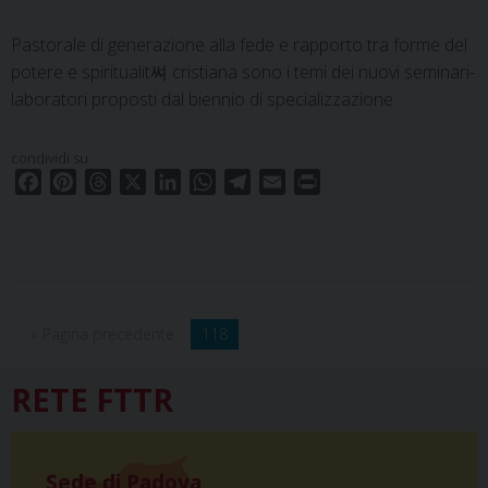
t
Pastorale di generazione alla fede e rapporto tra forme del
potere e spiritualit쎠 cristiana sono i temi dei nuovi seminari-
laboratori proposti dal biennio di specializzazione.
condividi su
F
P
T
X
L
W
T
E
P
a
i
h
i
h
e
m
r
c
n
r
n
a
l
a
i
e
t
e
k
t
e
i
n
b
e
a
e
s
g
l
t
o
r
d
d
A
r
« Pagina precedente
118
o
e
s
I
p
a
k
s
n
p
m
RETE FTTR
t
Sede di Padova