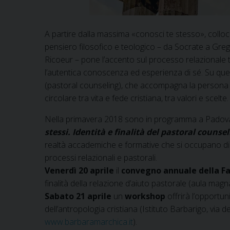
A partire dalla massima «conosci te stesso», collocat
pensiero filosofico e teologico – da Socrate a Greg
Ricoeur – pone l’accento sul processo relazionale tra
l’autentica conoscenza ed esperienza di sé. Su que
(pastoral counseling), che accompagna la persona 
circolare tra vita e fede cristiana, tra valori e scelte.
Nella primavera 2018 sono in programma a Padova d
stessi. Identità e finalità del pastoral counse
realtà accademiche e formative che si occupano di re
processi relazionali e pastorali.
Venerdì 20 aprile
il
convegno annuale della Fa
finalità della relazione d’aiuto pastorale (aula mag
Sabato 21 aprile
un
workshop
offrirà l’opportun
dell’antropologia cristiana (Istituto Barbarigo, via 
www.barbaramarchica.it
).