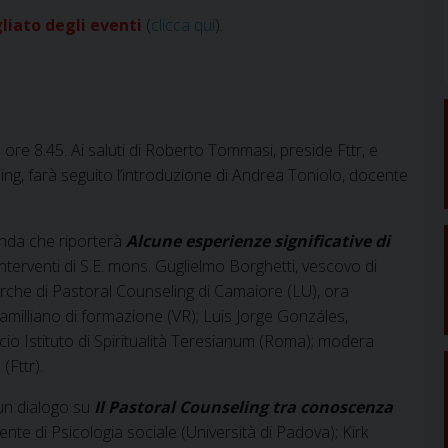
gliato degli eventi
(
clicca qui
).
e ore 8.45. Ai saluti di Roberto Tommasi, preside Fttr, e
g, farà seguito l’introduzione di Andrea Toniolo, docente
onda che riporterà
Alcune esperienze significative di
 interventi di S.E. mons. Guglielmo Borghetti, vescovo di
cerche di Pastoral Counseling di Camaiore (LU), ora
amilliano di formazione (VR); Luis Jorge Gonzáles,
io Istituto di Spiritualità Teresianum (Roma); modera
(Fttr).
un dialogo su
Il Pastoral Counseling tra conoscenza
cente di Psicologia sociale (Università di Padova); Kirk