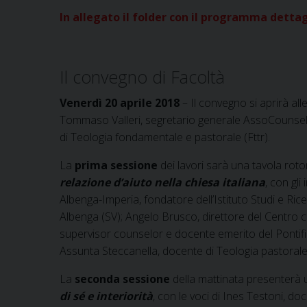
In allegato il folder con il programma detta
Il convegno di Facoltà
Venerdì 20 aprile 2018
– Il convegno si aprirà all
Tommaso Valleri, segretario generale AssoCounselin
di Teologia fondamentale e pastorale (Fttr).
La
prima sessione
dei lavori sarà una tavola rot
relazione d’aiuto nella chiesa italiana
, con gli
Albenga-Imperia, fondatore dell’Istituto Studi e Ri
Albenga (SV); Angelo Brusco, direttore del Centro c
supervisor counselor e docente emerito del Pontific
Assunta Steccanella, docente di Teologia pastorale 
La
seconda sessione
della mattinata presenterà 
di sé e interiorità
, con le voci di Ines Testoni, do