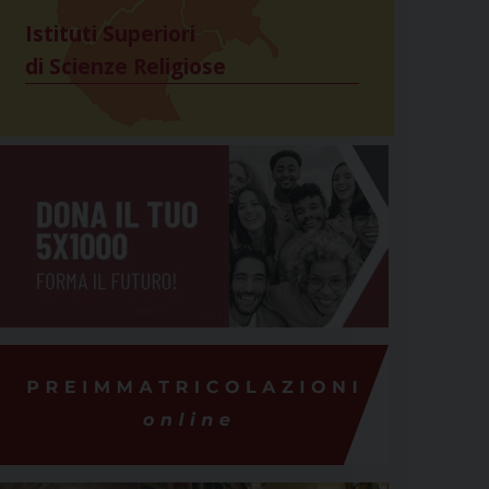
Istituti Superiori
di Scienze Religiose