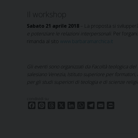
Il workshop
Sabato 21 aprile 2018
– La proposta si svilupper
e potenziare le relazioni interpersonali
. Per l’organ
rimanda al sito
www.barbaramarchica.it
Gli eventi sono organizzati da Facoltà teologica del 
salesiano Venezia, Istituto superiore per formatori,
per gli studi superiori di teologia e di scienze reli
condividi su
F
P
T
X
L
W
T
E
P
a
i
h
i
h
e
m
r
c
n
r
n
a
l
a
i
e
t
e
k
t
e
i
n
b
e
a
e
s
g
l
t