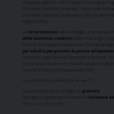
Bingaman, director of the Pastoral Counseling Prog
Education (Fordham University – New York); Barbar
counselor pastorale, dottoranda (Fttr); modera Ant
religione (Fttr).
La
terza sessione
, nel pomeriggio, prevede due i
della coscienza credente
parlerà Pierangelo Seque
docente di Teologia fondamentale (Facoltà teologica 
per adulti e per giovani: la parola all’esperie
dell’Istituto superiore per Formatori di Brescia – coll
Gregoriana e da Vincenzo Salerno, direttore Dipart
docente di Teologia fondamentale (Fttr).
La conclusione è prevista per le ore 17.
La partecipazione al convegno è
gratuita
.
Per ragioni organizzative è richiesta l’
iscrizione e
d’iscrizione al convegno
.