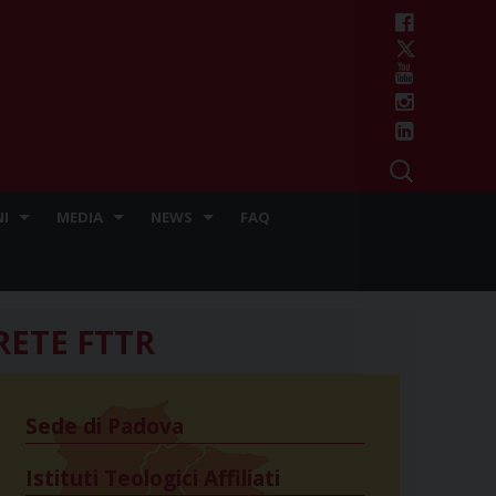
I
MEDIA
NEWS
FAQ
RETE FTTR
Sede di Padova
Istituti Teologici Affiliati