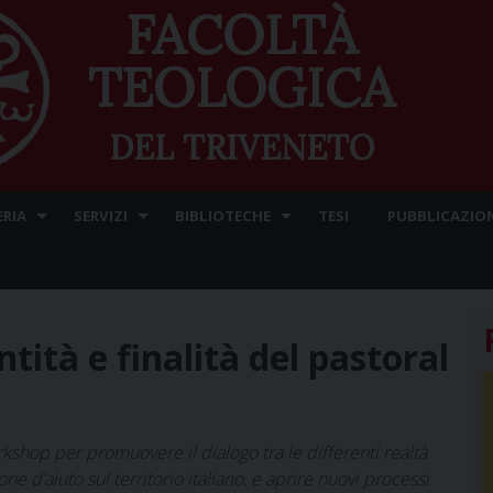
FACOLTÀ
TEOLOGICA
DEL TRIVENETO
ERIA
SERVIZI
BIBLIOTECHE
TESI
PUBBLICAZION
ntità e finalità del pastoral
shop per promuovere il dialogo tra le differenti realtà
 d’aiuto sul territorio italiano, e aprire nuovi processi