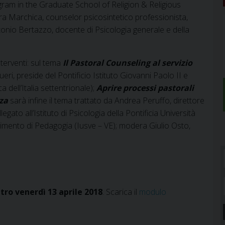
ram in the Graduate School of Religion & Religious
a Marchica, counselor psicosintetico professionista,
onio Bertazzo, docente di Psicologia generale e della
nterventi: sul tema
Il Pastoral Counseling al servizio
ri, preside del Pontificio Istituto Giovanni Paolo II e
dell’Italia settentrionale);
Aprire processi pastorali
nza
sarà infine il tema trattato da Andrea Peruffo, direttore
egato all’Istituto di Psicologia della Pontificia Università
imento di Pedagogia (Iusve – VE); modera Giulio Osto,
ntro venerdì 13 aprile 2018
. Scarica il
modulo