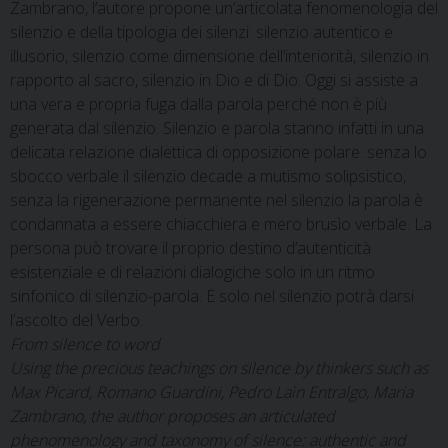
Zambrano, l’autore propone un’articolata fenomenologia del
silenzio e della tipologia dei silenzi: silenzio autentico e
illusorio, silenzio come dimensione dell’interiorità, silenzio in
rapporto al sacro, silenzio in Dio e di Dio. Oggi si assiste a
una vera e propria fuga dalla parola perché non è più
generata dal silenzio. Silenzio e parola stanno infatti in una
delicata relazione dialettica di opposizione polare: senza lo
sbocco verbale il silenzio decade a mutismo solipsistico,
senza la rigenerazione permanente nel silenzio la parola è
condannata a essere chiacchiera e mero brusìo verbale. La
persona può trovare il proprio destino d’autenticità
esistenziale e di relazioni dialogiche solo in un ritmo
sinfonico di silenzio-parola. E solo nel silenzio potrà darsi
l’ascolto del Verbo.
From silence to word
Using the precious teachings on silence by thinkers such as
Max Picard, Romano Guardini, Pedro Laìn Entralgo, Maria
Zambrano, the author proposes an articulated
phenomenology and taxonomy of silence: authentic and