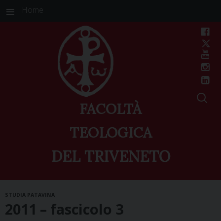
Home
FACOLTÀ
TEOLOGICA
DEL TRIVENETO
Skip
STUDIA PATAVINA
to
2011 – fascicolo 3
content