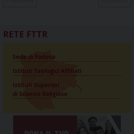
«
Precedente
Successivo
»
RETE FTTR
Sede di Padova
Istituti Teologici Affiliati
Istituti Superiori
di Scienze Religiose