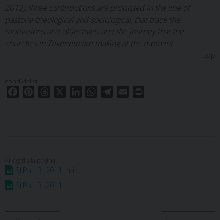
2012), three contributions are proposed in the line of
pastoral-theological and sociological, that trace the
motivations and objectives, and the journey that the
churches in Triveneto are making at the moment.
top
condividi su
F
P
T
X
L
W
T
E
P
a
i
h
i
h
e
m
r
c
n
r
n
a
l
a
i
e
t
e
k
t
e
i
n
b
e
a
e
s
g
l
t
o
r
d
d
A
r
o
e
s
I
p
a
StPat_3_2011_min
k
s
n
p
m
StPat_3_2011
t