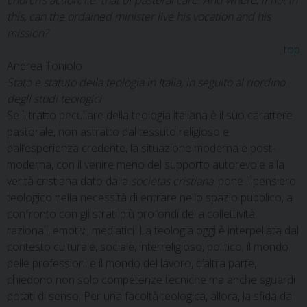
church’s action, i.e. that of pastoral care. And where, if not in
this, can the ordained minister live his vocation and his
mission?
top
Andrea Toniolo
Stato e statuto della teologia in Italia, in seguito al riordino
degli studi teologici
Se il tratto peculiare della teologia italiana è il suo carattere
pastorale, non astratto dal tessuto religioso e
dall’esperienza credente, la situazione moderna e post-
moderna, con il venire meno del supporto autorevole alla
verità cristiana dato dalla
societas cristiana
, pone il pensiero
teologico nella necessità di entrare nello spazio pubblico, a
confronto con gli strati più profondi della collettività,
razionali, emotivi, mediatici. La teologia oggi è interpellata dal
contesto culturale, sociale, interreligioso, politico; il mondo
delle professioni e il mondo del lavoro, d’altra parte,
chiedono non solo competenze tecniche ma anche sguardi
dotati di senso. Per una facoltà teologica, allora, la sfida da