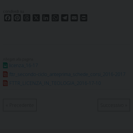
condividi su
F
P
T
X
L
W
T
E
P
a
i
h
i
h
e
m
r
c
n
r
n
a
l
a
i
e
t
e
k
t
e
i
n
b
e
a
e
s
g
l
t
o
r
d
d
A
r
o
e
s
I
p
a
licenza_16-17
k
s
n
p
m
fttr_secondo-ciclo_anteprima_schede_corsi_2016-2017
t
FTTR_LICENZA_IN_TEOLOGIA_2016-17-10
«
Precedente
Successivo
»