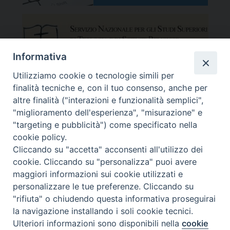
Informativa
Utilizziamo cookie o tecnologie simili per
finalità tecniche e, con il tuo consenso, anche per
altre finalità ("interazioni e funzionalità semplici",
"miglioramento dell'esperienza", "misurazione" e
"targeting e pubblicità") come specificato nella
cookie policy.
Cliccando su "accetta" acconsenti all'utilizzo dei
cookie. Cliccando su "personalizza" puoi avere
maggiori informazioni sui cookie utilizzati e
Facoltà Teologica del Triveneto
Copyright © Facoltà del Triveneto
personalizzare le tue preferenze. Cliccando su
Via del Seminario 7, 35122 Padova
"rifiuta" o chiudendo questa informativa proseguirai
Telefono: 049 664116 - Fax: 049 8785144
la navigazione installando i soli cookie tecnici.
Mail:
segreteria@fttr.it
Ulteriori informazioni sono disponibili nella
cookie
Preferenze Cookie