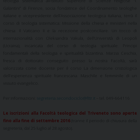
teologia sistematica all’Istituto superiore di Scienze religiose “I.
Galantini” di Firenze, socia fondatrice del Coordinamento teologhe
italiane e vicepresidente dell’Associazione teologica italiana, terrà il
corso di teologia sistematica: Missione della chiesa e ministeri nella
chiesa. Il Vaticano II e la recezione postconciliare. Un tocco di
internazionalità con Oleksandra Vakula, dell’Università di Leopoli
(Ucraina), incaricata del corso di teologia spirituale: Principi
fondamentali della teologia e spiritualità bizantina. Marzia Ceschia,
fresca di dottorato conseguito presso la nostra Facoltà, sarà
valorizzata come docente per il corso La dimensione cristologica
dell’esperienza spirituale francescana. Maschile e femminile di un
vissuto evangelico.
Per informazioni:
segreteria.secondociclo@fttr.it
–
tel. 049-664116
Le iscrizioni alla Facoltà teologica del Triveneto sono aperte
fino alla fine di settembre 2016
(tranne il periodo di chiusura della
segreteria, dal 25 luglio al 28 agosto).