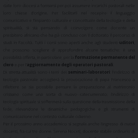
dalle loro diocesi a formarsi per poi assumere incarichi pastorali nelle
loro chiese d’origine. Per facilitarli nel recepire il linguaggio
comunicativo e l’impianto culturale e concettuale della teologia e della
spiritualità, si sta pensando di coinvolgere come docente un
presbitero africano che ha già concluso con il dottorato il percorso di
studi in Facoltà. Tutti i corsi sono aperti anche agli studenti
uditori
,
che possono scegliere di approfondire alcune tematiche: è una
possibilità offerta, in particolare, per la
formazione permanente del
clero
e per l’
aggiornamento degli operatori pastorali
.
Di stretta attualità sono i temi dei
seminari-laboratori
: l’indirizzo di
teologia pastorale accoglierà la provocazione di papa Francesco a
riflettere se sia possibile pensare la preparazione al matrimonio
cristiano come una sorta di nuovo catecumenato; l’indirizzo di
teologia spirituale si soffermerà sulla questione della trasmissione della
fede, rilevandone le dinamiche pedagogiche e gli strumenti di
comunicazione nel contesto culturale odierno.
Per il prossimo anno accademico si segnala anche l’ingresso di nuovi
docenti, fra cui tre donne. Serena Noceti, docente stabile ordinario di