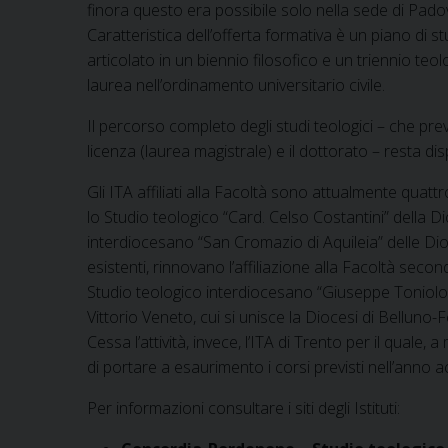
finora questo era possibile solo nella sede di Padova
Caratteristica dell’offerta formativa è un piano di 
articolato in un biennio filosofico e un triennio teo
laurea nell’ordinamento universitario civile.
Il percorso completo degli studi teologici – che pre
licenza (laurea magistrale) e il dottorato – resta di
Gli ITA affiliati alla Facoltà sono attualmente quat
lo Studio teologico “Card. Celso Costantini” della 
interdiocesano “San Cromazio di Aquileia” delle Dioces
esistenti, rinnovano l’affiliazione alla Facoltà secondo
Studio teologico interdiocesano “Giuseppe Toniolo” 
Vittorio Veneto, cui si unisce la Diocesi di Belluno-F
Cessa l’attività, invece, l’ITA di Trento per il quale,
di portare a esaurimento i corsi previsti nell’ann
Per informazioni consultare i siti degli Istituti: