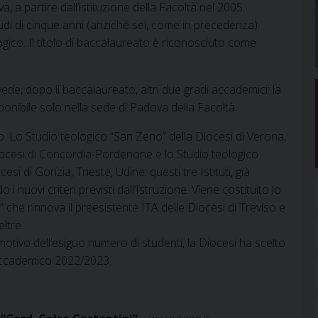
, a partire dall’istituzione della Facoltà nel 2005.
studi di cinque anni (anziché sei, come in precedenza)
logico. Il titolo di baccalaureato è riconosciuto come
vede, dopo il baccalaureato, altri due gradi accademici: la
sponibile solo nella sede di Padova della Facoltà.
tro. Lo Studio teologico “San Zeno” della Diocesi di Verona,
Diocesi di Concordia-Pordenone e lo Studio teologico
i di Gorizia, Trieste, Udine: questi tre Istituti, già
 i nuovi criteri previsti dall’Istruzione. Viene costituito lo
che rinnova il preesistente ITA delle Diocesi di Treviso e
eltre.
 a motivo dell’esiguo numero di studenti, la Diocesi ha scelto
o accademico 2022/2023.