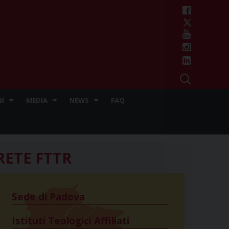
I
MEDIA
NEWS
FAQ
RETE FTTR
Sede di Padova
Istituti Teologici Affiliati