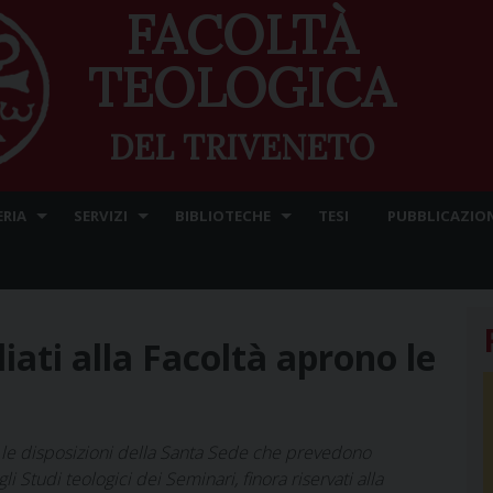
FACOLTÀ
TEOLOGICA
DEL TRIVENETO
ERIA
SERVIZI
BIBLIOTECHE
TESI
PUBBLICAZION
iliati alla Facoltà aprono le
le disposizioni della Santa Sede che prevedono
li Studi teologici dei Seminari, finora riservati alla