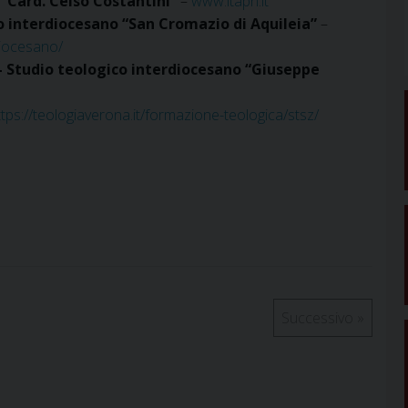
“Card. Celso Costantini”
–
www.itapn.it
co interdiocesano “San Cromazio di Aquileia”
–
diocesano/
 – Studio teologico interdiocesano “Giuseppe
ttps://teologiaverona.it/formazione-teologica/stsz/
Successivo
»