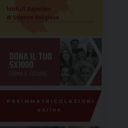
Istituti Superiori
di Scienze Religiose