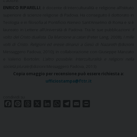
L’autore.
ENRICO RIPARELLI
, è docente di Interculturalità e religione all’Istituto
superiore di scienze religiose di Padova. Ha conseguito il dottorato in
Teologia e in filosofia al Pontificio Ateneo Sant’Anselmo di Roma e si è
laureato in Lettere all’Università di Padova. Tra le sue pubblicazioni:
Il
volto del Cristo dualista. Da Marcione ai catari
(Peter Lang, 2008);
I mille
volti di Cristo. Religioni ed eresie dinanzi a Gesù di Nazareth
(Edizioni
Messaggero Padova, 2010); in collaborazione con Giuseppe Manzato
e Valerio Bortolin:
L’altro possibile. Interculturalità e religioni nella
società plurale
(Edizioni Messaggero Padova, 2013)
Copia omaggio per recensione può essere richiesta a:
ufficiostampa@fttr.it
condividi su
F
P
T
X
L
W
T
E
P
a
i
h
i
h
e
m
r
c
n
r
n
a
l
a
i
e
t
e
k
t
e
i
n
b
e
a
e
s
g
l
t