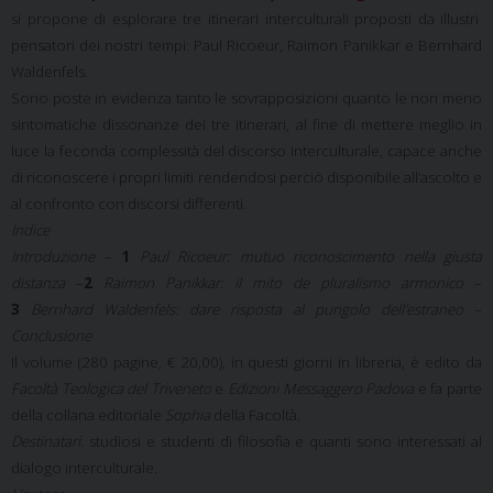
si propone di esplorare tre itinerari interculturali proposti da illustri
pensatori dei nostri tempi: Paul Ricoeur, Raimon Panikkar e Bernhard
Waldenfels.
Sono poste in evidenza tanto le sovrapposizioni quanto le non meno
sintomatiche dissonanze dei tre itinerari, al fine di mettere meglio in
luce la feconda complessità del discorso interculturale, capace anche
di riconoscere i propri limiti rendendosi perciò disponibile all’ascolto e
al confronto con discorsi differenti.
Indice
Introduzione
–
1
Paul Ricoeur: mutuo riconoscimento nella giusta
distanza
–
2
Raimon Panikkar: il mito de pluralismo armonico
–
3
Bernhard Waldenfels: dare risposta al pungolo dell’estraneo
–
Conclusione
Il volume (280 pagine, € 20,00), in questi giorni in libreria, è edito da
Facoltà Teologica del Triveneto
e
Edizioni Messaggero Padova
e fa parte
della collana editoriale
Sophia
della Facoltà.
Destinatari
: studiosi e studenti di filosofia e quanti sono interessati al
dialogo interculturale.