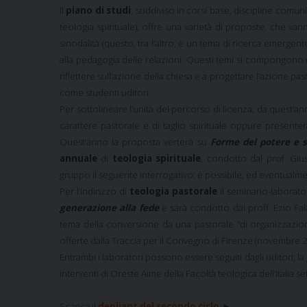
Il
piano di studi
, suddiviso in corsi base, discipline comun
teologia spirituale), offre una varietà di proposte, che vanno 
sinodalità (questo, tra l’altro, è un tema di ricerca emergente
alla pedagogia delle relazioni. Questi temi si compongono ne
riflettere sull’azione della chiesa e a progettare l’azione 
come studenti uditori.
Per sottolineare l’unità del percorso di licenza, da quest’an
carattere pastorale e di taglio spirituale oppure presente
Quest’anno la proposta verterà su
Forme del potere e sp
annuale
di
teologia spirituale
, condotto dal prof. Giu
gruppo il seguente interrogativo: è possibile, ed eventualme
Per l’indirizzo di
teologia pastorale
il seminario-laborato
generazione alla fede
e sarà condotto dai proff. Ezio Fal
tema della conversione da una pastorale “di organizzazione
offerte dalla Traccia per il Convegno di Firenze (novembre 
Entrambi i laboratori possono essere seguiti dagli uditori; la
interventi di Oreste Aime della Facoltà teologica dell’Italia se
Scarica il
depliant del secondo ciclo
►