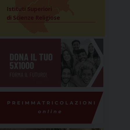
Istituti Superiori
di Scienze Religiose