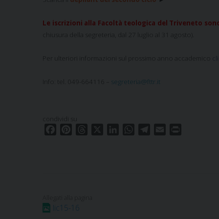
Le iscrizioni alla Facoltà teologica del Triveneto s
chiusura della segreteria, dal 27 luglio al 31 agosto).
Per ulteriori informazioni sul prossimo anno accademico
cl
Info: tel. 049-664116 –
segreteria@fttr.it
condividi su
F
P
T
X
L
W
T
E
P
a
i
h
i
h
e
m
r
c
n
r
n
a
l
a
i
e
t
e
k
t
e
i
n
b
e
a
e
s
g
l
t
o
r
d
d
A
r
o
e
s
I
p
a
lic15-16
k
s
n
p
m