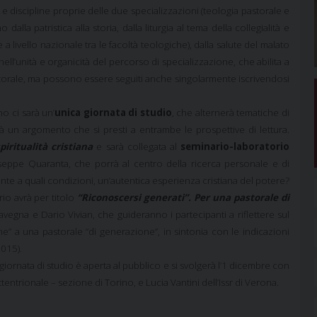
i e discipline proprie delle due specializzazioni (teologia pastorale e
dalla patristica alla storia, dalla liturgia al tema della collegialità e
 a livello nazionale tra le facoltà teologiche), dalla salute del malato
ll’unità e organicità del percorso di specializzazione, che abilita a
pastorale, ma possono essere seguiti anche singolarmente iscrivendosi
no ci sarà un’
unica giornata di studio
, che alternerà tematiche di
rà un argomento che si presti a entrambe le prospettive di lettura.
iritualità cristiana
e sarà collegata al
seminario-laboratorio
seppe Quaranta, che porrà al centro della ricerca personale e di
nte a quali condizioni, un’autentica esperienza cristiana del potere?
rio avrà per titolo
“Riconoscersi generati”. Per una pastorale di
avegna e Dario Vivian, che guideranno i partecipanti a riflettere sul
” a una pastorale “di generazione”, in sintonia con le indicazioni
2015).
 giornata di studio è aperta al pubblico e si svolgerà l’1 dicembre con
ttentrionale – sezione di Torino, e Lucia Vantini dell’Issr di Verona.