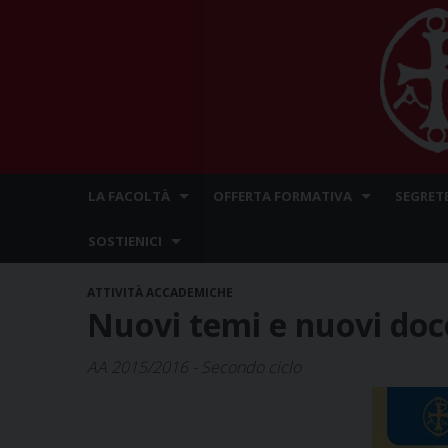
Skip
LA FACOLTÀ
OFFERTA FORMATIVA
SEGRET
to
content
SOSTIENICI
ATTIVITÀ ACCADEMICHE
Nuovi temi e nuovi doc
AA 2015/2016 - Secondo ciclo