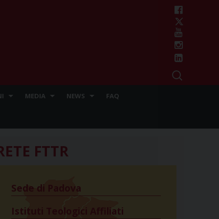
I
MEDIA
NEWS
FAQ
RETE FTTR
Sede di Padova
Istituti Teologici Affiliati