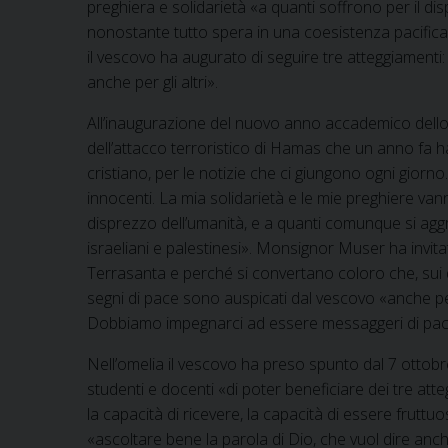
preghiera e solidarietà «a quanti soffrono per il di
nonostante tutto spera in una coesistenza pacifica f
il vescovo ha augurato di seguire tre atteggiamenti: 
anche per gli altri».
All’inaugurazione del nuovo anno accademico dello S
dell’attacco terroristico di Hamas che un anno fa 
cristiano, per le notizie che ci giungono ogni gior
innocenti. La mia solidarietà e le mie preghiere vann
disprezzo dell’umanità, e a quanti comunque si agg
israeliani e palestinesi». Monsignor Muser ha invita
Terrasanta e perché si convertano coloro che, sui d
segni di pace sono auspicati dal vescovo «anche per 
Dobbiamo impegnarci ad essere messaggeri di pac
Nell’omelia il vescovo ha preso spunto dal 7 ottob
studenti e docenti «di poter beneficiare dei tre att
la capacità di ricevere, la capacità di essere fruttu
«ascoltare bene la parola di Dio, che vuol dire anch