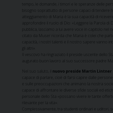
tempo, le domande, i timori e le speranze delle per
bisogno soprattutto di persone capaci di tendere l’
atteggiamento di Maria è la sua capacità di ricevere
approfondire il ruolo di Dio: «Leggere la Parola di 
pubblica, lasciamo a lui avere voce in capitolo nel
citato da Muser ricorda che Maria è colei che parto
capacità, i nostri talenti e il nostro sapere vanno in
gli altri».
Il vescovo ha ringraziato il preside uscente dello S
augurato buon lavoro al suo successore padre Mar
Nel suo saluto, il
nuovo preside Martin Lintner
capace di parlare, cioè di farsi capire dalle perso
e sulle preoccupazioni che animano la nostra socie
capace di affrontare le diverse sfide sociali ed eti
personale dello Sta «possano vivere le tante offer
rilevante per la vita».
Complessivamente, tra studenti ordinari e uditori, 