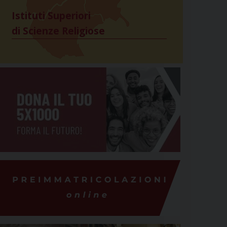
Istituti Superiori
di Scienze Religiose