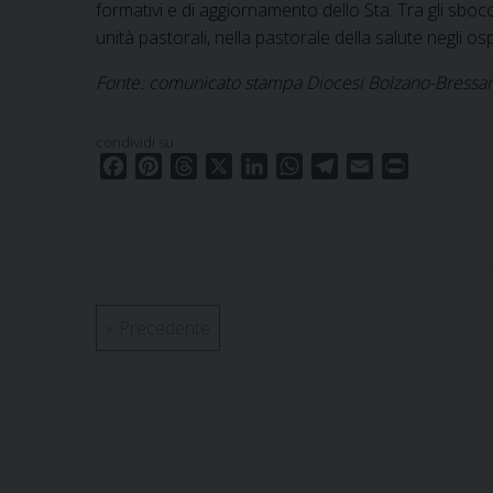
formativi e di aggiornamento dello Sta. Tra gli sbocc
unità pastorali, nella pastorale della salute negli ospe
Fonte: comunicato stampa Diocesi Bolzano-Bressa
condividi su
F
P
T
X
L
W
T
E
P
a
i
h
i
h
e
m
r
c
n
r
n
a
l
a
i
e
t
e
k
t
e
i
n
b
e
a
e
s
g
l
t
o
r
d
d
A
r
o
e
s
I
p
a
«
Precedente
k
s
n
p
m
t