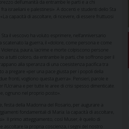
sprezzo dell’umanità da entrambe le parti e a chi
ra israeliani e palestinesi». A docenti e studenti dello Sta
«La capacità di ascoltare, di ricevere, di essere fruttuosi
ta il vescovo ha voluto esprimere, nell’anniversario
ha scatenato la guerra, il «dolore, come persona e come
no. Violenza, paura, lacrime e morte colpiscono persone
o a tutti coloro, da entrambe le parti, che soffrono per il
rappano alla speranza di una coesistenza pacifica tra
to a pregare «per una pace giusta per i popoli della
ue fronti, vogliono questa guerra». Pensieri, parole e
l’Ucraina e per tutte le aree di crisi spesso dimenticate.
e, ognuno nel proprio posto».
re, festa della Madonna del Rosario, per augurare a
eggiamenti fondamentali di Maria: la capacità di ascoltare,
osi». Il primo atteggiamento, così Muser, è quello di
e ascoltare la propria coscienza, i segni del nostro