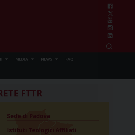
I
MEDIA
NEWS
FAQ
RETE FTTR
Sede di Padova
Istituti Teologici Affiliati