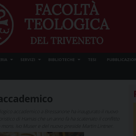
FACOLTÀ
TEOLOGICA
DEL TRIVENETO
ERIA
SERVIZI
BIBLIOTECHE
TESI
PUBBLICAZION
 accademico
logico accademico a Bressanone ha inaugurato il nuovo
ristico di Hamas che un anno fa ha scatenato il conflitto
o mons. Ivo Muser e del nuovo preside Martin Lintner.