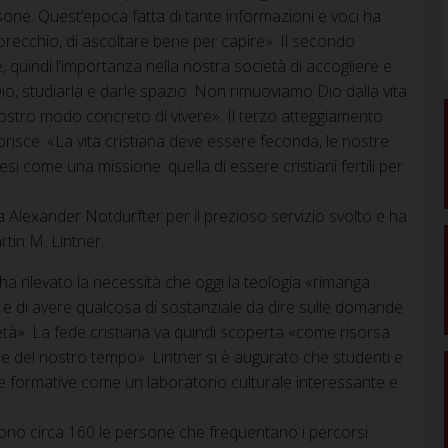
sone. Quest’epoca fatta di tante informazioni e voci ha
orecchio, di ascoltare bene per capire». Il secondo
, quindi l’importanza nella nostra società di accogliere e
Dio, studiarla e darle spazio. Non rimuoviamo Dio dalla vita
 nostro modo concreto di vivere». Il terzo atteggiamento
risce: «La vita cristiana deve essere feconda, le nostre
tesi come una missione: quella di essere cristiani fertili per
ta Alexander Notdurfter per il prezioso servizio svolto e ha
tin M. Lintner.
ha rilevato la necessità che oggi la teologia «rimanga
ne e di avere qualcosa di sostanziale da dire sulle domande
tà». La fede cristiana va quindi scoperta «come risorsa
che del nostro tempo». Lintner si è augurato che studenti e
te formative come un laboratorio culturale interessante e
sono circa 160 le persone che frequentano i percorsi