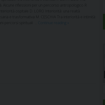
ità. Alcune riflessioni per un percorso antropologico R.
eriorità ospitale D. LORO Interiorità: una realtà
saria e trasformativa M. CESCHIA Tra interiorità e intimità:
2019
ni percorsi spirituali. …
Continue reading
»
–
fascicolo
1