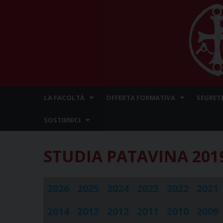
Skip
LA FACOLTÀ
OFFERTA FORMATIVA
SEGRET
to
content
SOSTIENICI
STUDIA PATAVINA
201
2026
2025
2024
2023
2022
2021
2014
2013
2012
2011
2010
2009