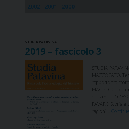
2002
2001
2000
STUDIA PATAVINA
2019 – fascicolo 3
STUDIA PATAVINA 
MAZZOCATO, Teolog
rapporto tra morale
MAGRO Discernimen
morale F. TODESCA
FAVARO Storia e dir
ragioni …
Continu