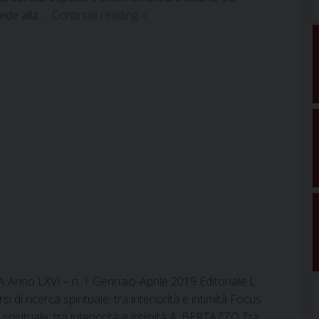
2019
fede alla …
Continue reading
»
–
fascicolo
2
nno LXVI – n. 1 Gennaio-Aprile 2019 Editoriale L.
di ricerca spirituale: tra interiorità e intimità Focus
 spirituale: tra interiorità e intimità A. BERTAZZO Tra