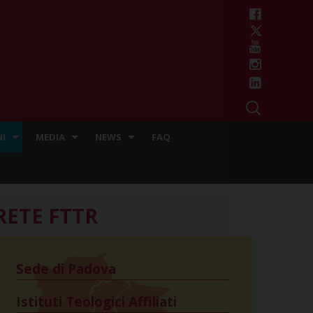
I
MEDIA
NEWS
FAQ
RETE FTTR
Sede di Padova
Istituti Teologici Affiliati