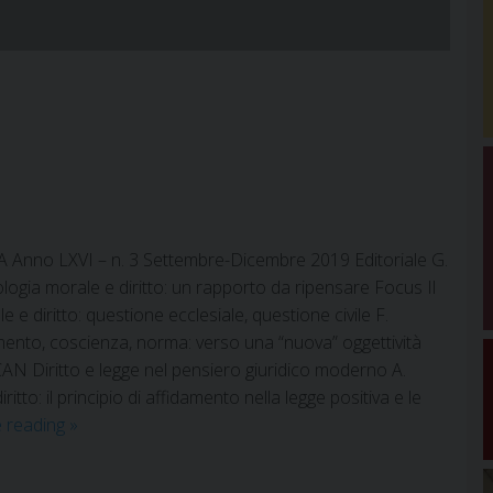
Anno LXVI – n. 3 Settembre-Dicembre 2019 Editoriale G.
ia morale e diritto: un rapporto da ripensare Focus Il
 e diritto: questione ecclesiale, questione civile F.
to, coscienza, norma: verso una “nuova” oggettività
N Diritto e legge nel pensiero giuridico moderno A.
itto: il principio di affidamento nella legge positiva e le
2019
e reading
»
–
fascicolo