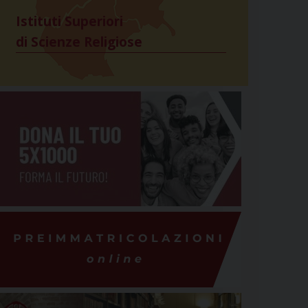
Istituti Superiori
di Scienze Religiose