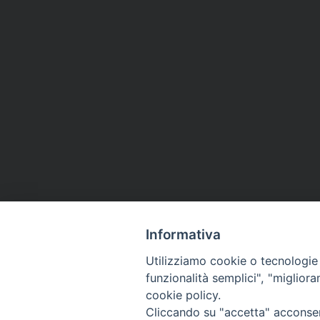
t
Informativa
Utilizziamo cookie o tecnologie s
funzionalità semplici", "miglior
cookie policy.
Cliccando su "accetta" acconsent