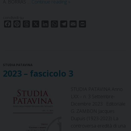
2024
A. BORRAS …
Continue reading
»
–
fascicolo
condividi su
1
F
P
T
X
L
W
T
E
P
a
i
h
i
h
e
m
r
c
n
r
n
a
l
a
i
e
t
e
k
t
e
i
n
b
e
a
e
s
g
l
t
o
r
d
d
A
r
STUDIA PATAVINA
o
e
s
I
p
a
2023 – fascicolo 3
k
s
n
p
m
t
STUDIA PATAVINA Anno
LXX – n. 3 Settembre-
Dicembre 2023 Editoriale
G. ZAMBON Jacques
Dupuis (1923-2023) La
controversa eredità di una