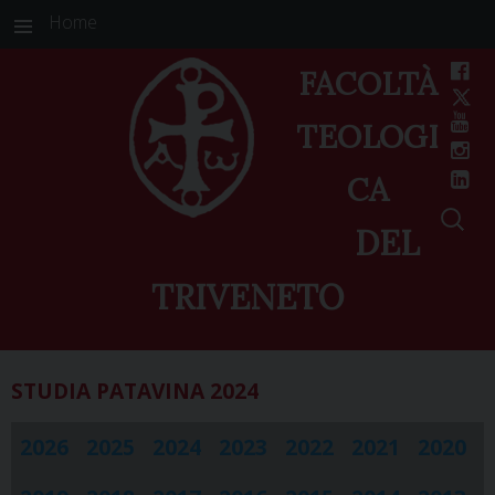
Home
FACOLTÀ
TEOLOGI
CA
DEL
TRIVENETO
Skip
STUDIA PATAVINA
2024
to
content
2026
2025
2024
2023
2022
2021
2020