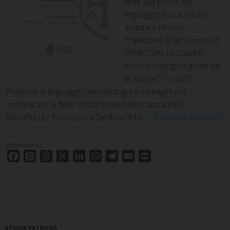
fede alla prova del
linguaggio focus Nicea
andata e ritorno.
Traiettorie di un Concilio E.
PRINZIVALLI Quadro
storico-teologico generale
di Nicea C. CURZEL
Problemi di linguaggio: terminologia e immagini per
comunicare la fede trinitaria nei padri cappadoci C.
20
SIMONELLI Processo a Serdica (343): …
Continue reading
»
–
fas
condividi su
2
F
P
T
X
L
W
T
E
P
a
i
h
i
h
e
m
r
c
n
r
n
a
l
a
i
e
t
e
k
t
e
i
n
b
e
a
e
s
g
l
t
o
r
d
d
A
r
STUDIA PATAVINA