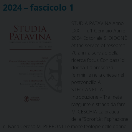
o
e
s
I
p
a
2024 – fascicolo 1
k
s
n
p
m
t
STUDIA PATAVINA Anno
LXXI – n. 1 Gennaio-Aprile
2024 Editoriale S. DIDONÈ
At the service of research.
70 anni a servizio della
ricerca focus Con passi di
donna. La presenza
femminile nella chiesa nel
postconcilio A.
STECCANELLA
Introduzione – Tra mete
raggiunte e strada da fare
M. CESCHIA La pratica
della “Sororità”: l’ispirazione
di Ivana Ceresa M. PERRONI Le molte teologie delle donne