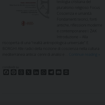
teologia cristiana del
pluralismo religioso Focus
Coscienza e umanità.
Fondamenti teorici, fonti
antiche, riflessioni moderne
e contemporanee l. ŽAK
Introduzione – Alla
riscoperta di una “realtà antropologica universale” E.
BORGHI Alle radici della nozione di coscienza nella cultura
202
mediterranea antica: cenni di analisi e …
Continue reading
»
–
fasc
condividi su
3
F
P
T
X
L
W
T
E
P
a
i
h
i
h
e
m
r
c
n
r
n
a
l
a
i
e
t
e
k
t
e
i
n
b
e
a
e
s
g
l
t
o
r
d
d
A
r