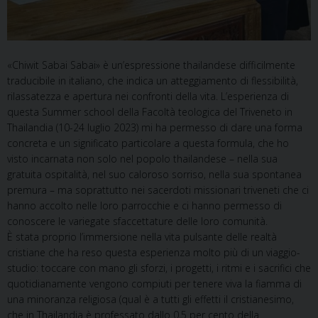
«Chiwit Sabai Sabai» è un’espressione thailandese difficilmente
traducibile in italiano, che indica un atteggiamento di flessibilità,
rilassatezza e apertura nei confronti della vita. L’esperienza di
questa Summer school della Facoltà teologica del Triveneto in
Thailandia (10-24 luglio 2023) mi ha permesso di dare una forma
concreta e un significato particolare a questa formula, che ho
visto incarnata non solo nel popolo thailandese – nella sua
gratuita ospitalità, nel suo caloroso sorriso, nella sua spontanea
premura – ma soprattutto nei sacerdoti missionari triveneti che ci
hanno accolto nelle loro parrocchie e ci hanno permesso di
conoscere le variegate sfaccettature delle loro comunità.
È stata proprio l’immersione nella vita pulsante delle realtà
cristiane che ha reso questa esperienza molto più di un viaggio-
studio: toccare con mano gli sforzi, i progetti, i ritmi e i sacrifici che
quotidianamente vengono compiuti per tenere viva la fiamma di
una minoranza religiosa (qual è a tutti gli effetti il cristianesimo,
che in Thailandia è professato dallo 0,5 per cento della