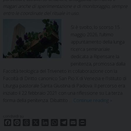
magari anche di sperimentazione e di monitoraggio, sempre
entro le coordinate del rituale in uso.
Si è svolto, lo scorso 15
maggio 2026, l’ultimo
appuntamento della lunga
ricerca seminariale
dedicata a Ripensare la
penitenza, promossa dalla
Facoltà teologica del Triveneto in collaborazione con la
Facoltà di Diritto canonico San Pio X di Venezia e l’Istituto di
Liturgia pastorale Santa Giustina di Padova. Il percorso era
iniziato il 22 febbraio 2021 con una riflessione su La terza
Ripensare
forma della penitenza. Dibattito …
Continue reading
»
la
penitenza:
condividi su
un
F
P
T
X
L
W
T
E
P
lungo
a
i
h
i
h
e
m
r