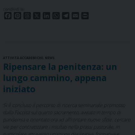
credere
solo
condividi su
a
F
P
T
X
L
W
T
E
P
un
a
i
h
i
h
e
m
r
c
n
r
n
a
l
a
i
Dio
e
t
e
k
t
e
i
n
che
b
e
a
e
s
g
l
t
danza.
o
r
d
d
A
r
Fede
ATTIVITÀ ACCADEMICHE
o
e
s
,
NEWS
I
p
a
e
Ripensare la penitenza: un
k
s
n
p
m
cultura
t
lungo cammino, appena
in
Tomàš
iniziato
Halìk
Si è concluso il percorso di ricerca seminariale promosso
dalla Facoltà sul quarto sacramento, avviato in tempo di
pandemia e orientato ora ad affrontare nuove sfide: cercare
vie per concretizzare i risultati nella prassi pastorale, in
particolare attraverso un’azione divulgativa, formativa e