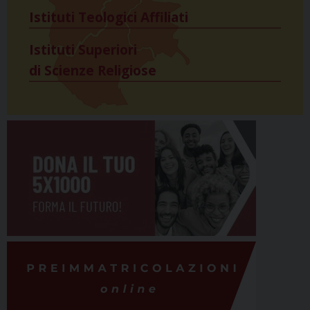
Istituti Teologici Affiliati
Istituti Superiori
di Scienze Religiose