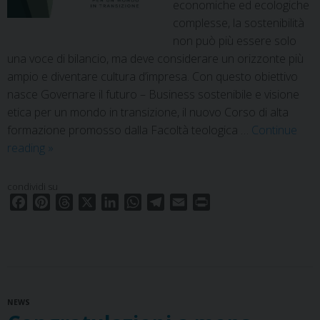
economiche ed ecologiche
complesse, la sostenibilità
non può più essere solo
una voce di bilancio, ma deve considerare un orizzonte più
ampio e diventare cultura d’impresa. Con questo obiettivo
nasce Governare il futuro – Business sostenibile e visione
etica per un mondo in transizione, il nuovo Corso di alta
formazione promosso dalla Facoltà teologica …
Continue
Business
reading
»
e
visione
condividi su
etica:
F
P
T
X
L
W
T
E
P
a
a
i
h
i
h
e
m
r
c
Padova
n
r
n
a
l
a
i
e
t
e
k
t
e
i
n
nasce
b
e
a
e
s
g
l
t
il
o
r
d
d
A
r
corso
NEWS
o
e
s
I
p
a
di