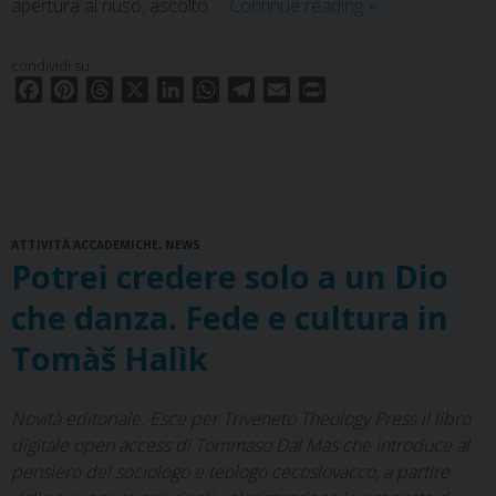
Beni
apertura al riuso, ascolto …
Continue reading
»
della
chiesa
condividi su
e
F
P
T
X
L
W
T
E
P
futuro
a
i
h
i
h
e
m
r
c
n
r
n
a
l
a
i
delle
e
t
e
k
t
e
i
n
comunità:
b
e
a
e
s
g
l
t
analisi
o
r
d
d
A
r
e
ATTIVITÀ ACCADEMICHE
o
e
s
,
NEWS
I
p
a
metodo
Potrei credere solo a un Dio
k
s
n
p
m
t
che danza. Fede e cultura in
Tomàš Halìk
Novità editoriale. Esce per Triveneto Theology Press il libro
digitale open access di Tommaso Dal Mas che introduce al
pensiero del sociologo e teologo cecoslovacco, a partire