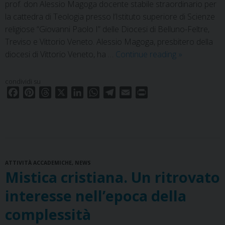
prof. don Alessio Magoga docente stabile straordinario per
la cattedra di Teologia presso l’Istituto superiore di Scienze
religiose “Giovanni Paolo I” delle Diocesi di Belluno-Feltre,
Treviso e Vittorio Veneto. Alessio Magoga, presbitero della
Nomine.
diocesi di Vittorio Veneto, ha …
Continue reading
»
Don
Alessio
condividi su
Magoga
F
P
T
X
L
W
T
E
P
docente
a
i
h
i
h
e
m
r
c
n
r
n
a
l
a
i
stabile
e
t
e
k
t
e
i
n
b
e
a
e
s
g
l
t
o
r
d
d
A
r
ATTIVITÀ ACCADEMICHE
o
e
s
,
NEWS
I
p
a
Mistica cristiana. Un ritrovato
k
s
n
p
m
t
interesse nell’epoca della
complessità