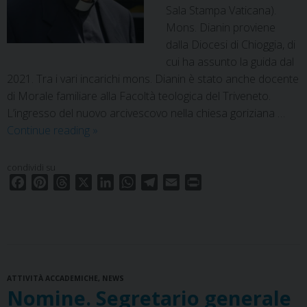
Sala Stampa Vaticana).
Mons. Dianin proviene
dalla Diocesi di Chioggia, di
cui ha assunto la guida dal
2021. Tra i vari incarichi mons. Dianin è stato anche docente
di Morale familiare alla Facoltà teologica del Triveneto.
L’ingresso del nuovo arcivescovo nella chiesa goriziana …
Congratulazioni
Continue reading
»
a
mons.
condividi su
Giampaolo
F
P
T
X
L
W
T
E
P
Dianin
a
i
h
i
h
e
m
r
c
n
r
per
n
a
l
a
i
e
t
e
k
t
e
i
n
la
b
e
a
e
s
g
l
t
nomina
o
r
d
d
A
r
ad
ATTIVITÀ ACCADEMICHE
o
e
s
,
NEWS
I
p
a
arcivescovo
Nomine. Segretario generale
k
s
n
p
m
di