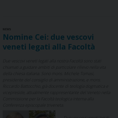
c
n
r
n
a
l
a
i
cammino,
e
t
e
k
t
e
i
n
appena
b
e
a
e
s
g
l
t
iniziato
o
r
d
d
A
r
NEWS
o
e
s
I
p
a
Nomine Cei: due vescovi
k
s
n
p
m
t
veneti legati alla Facoltà
Due vescovi veneti legati alla nostra Facoltà sono stati
chiamati a guidare ambiti di particolare rilievo nella vita
della chiesa italiana. Sono mons. Michele Tomasi,
presidente del consiglio di amministrazione, e mons.
Riccardo Battocchio, già docente di teologia dogmatica e
vicepreside, attualmente rappresentante del Veneto nella
Commissione per la Facoltà teologica interna alla
Conferenza episcopale triveneta.
Due vescovi veneti legati