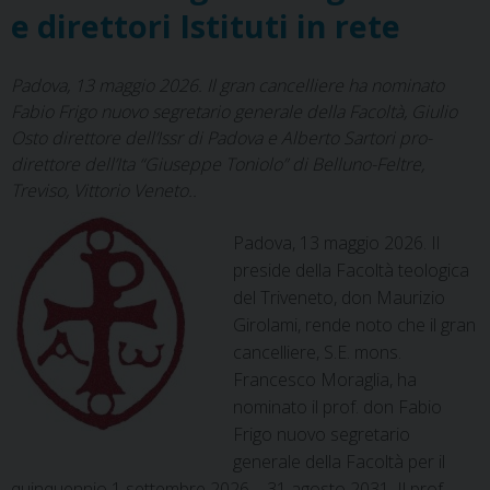
t
e direttori Istituti in rete
Gorizia
Padova, 13 maggio 2026. Il gran cancelliere ha nominato
Fabio Frigo nuovo segretario generale della Facoltà, Giulio
Osto direttore dell’Issr di Padova e Alberto Sartori pro-
direttore dell’Ita “Giuseppe Toniolo” di Belluno-Feltre,
Treviso, Vittorio Veneto..
Padova, 13 maggio 2026. Il
preside della Facoltà teologica
del Triveneto, don Maurizio
Girolami, rende noto che il gran
cancelliere, S.E. mons.
Francesco Moraglia, ha
nominato il prof. don Fabio
Frigo nuovo segretario
generale della Facoltà per il
quinquennio 1 settembre 2026 – 31 agosto 2031. Il prof.