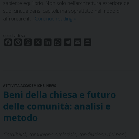
sapiente equilibrio. Non solo nell’architettura esteriore dei
suoi cinque densi capitoli, ma soprattutto nel modo di
Magnifica
affrontare il …
Continue reading
»
humanitas.
La
condividi su
sapienza
F
P
T
X
L
W
T
E
P
del
a
i
h
i
h
e
m
r
c
n
r
n
a
l
limite
a
i
e
t
e
k
t
e
i
n
b
e
a
e
s
g
l
t
o
r
d
d
A
r
ATTIVITÀ ACCADEMICHE
o
e
s
,
NEWS
I
p
a
Beni della chiesa e futuro
k
s
n
p
m
t
delle comunità: analisi e
metodo
Credibilità, comunione ecclesiale, condivisione dei beni,