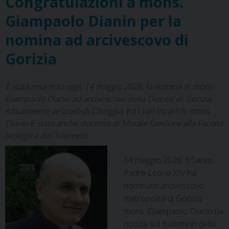
Congratulazioni a mons.
k
s
n
p
m
alta
t
Giampaolo Dianin per la
formazione
“Governare
nomina ad arcivescovo di
il
Gorizia
futuro”
È stata resa nota oggi, 14 maggio 2026, la nomina di mons.
Giampaolo Dianin ad arcivescovo della Diocesi di Gorizia.
Attualmente vescovo di Chioggia, tra i vari incarichi mons.
Dianin è stato anche docente di Morale familiare alla Facoltà
teologica del Triveneto.
14 maggio 2026. Il Santo
Padre Leone XIV ha
nominato arcivescovo
metropolita di Gorizia
mons. Giampaolo Dianin (la
notizia sul Bollettino della