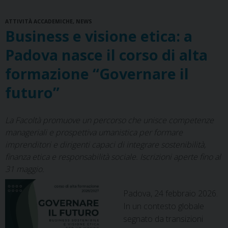
Facoltà
o
r
d
d
A
r
ATTIVITÀ ACCADEMICHE
o
e
s
,
NEWS
I
p
a
Business e visione etica: a
k
s
n
p
m
t
Padova nasce il corso di alta
formazione “Governare il
futuro”
La Facoltà promuove un percorso che unisce competenze
manageriali e prospettiva umanistica per formare
imprenditori e dirigenti capaci di integrare sostenibilità,
finanza etica e responsabilità sociale. Iscrizioni aperte fino al
31 maggio.
Padova, 24 febbraio 2026.
In un contesto globale
segnato da transizioni