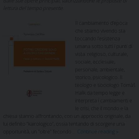
dalle sue opere principali, valorizzandone le proposte di
lettura del tempo presente.
Il cambiamento d’epoca
che stiamo vivendo sta
toccando l’esistenza
umana sotto tutti i punti di
vista: religioso, culturale,
sociale, ecclesiale,
personale, ambientale,
storico, psicologico. Il
teologo e sociologo Tomàš
Halìk da tempo legge e
interpreta i cambiamenti e
le crisi, che il mondo e la
chiesa stanno affrontando, con un approccio originale, da
lui definito “kairologico”, ossia tentando di scorgere una
Potrei
opportunità, un “oltre” fecondo …
Continue reading
»