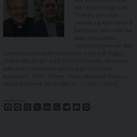
alla Facoltà teologica del
Triveneto sono stati
chiamati a guidare ambiti di
particolare rilievo nella vita
della chiesa italiana.
L’Assemblea generale della
Conferenza episcopale italiana (Cei), riunita il 26 maggio
2026 in Vaticano per la 82ª sessione, ha eletto i presidenti
delle dodici Commissioni episcopali per il prossimo
quinquennio. Mons. Michele Tomasi, vescovo di Treviso e
Nomine
attuale presidente del consiglio di …
Continue reading
»
Cei:
due
condividi su
vescovi
F
P
T
X
L
W
T
E
P
veneti
a
i
h
i
h
e
m
r
c
n
r
n
a
l
a
i
legati
e
t
e
k
t
e
i
n
alla
b
e
a
e
s
g
l
t