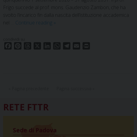
Frigo succede al prof. mons. Gaudenzio Zambon, che ha
svolto l’incarico fin dalla nascita dell’istituzione accademica
Nomine.
nel …
Continue reading
»
Segretario
generale
condividi su
e
F
P
T
X
L
W
T
E
P
direttori
a
i
h
i
h
e
m
r
c
n
r
n
Istituti
a
l
a
i
e
t
e
k
t
e
i
n
in
b
e
a
e
s
g
l
t
rete
o
r
d
d
A
r
« Pagina precedente
Pagina successiva »
o
e
s
I
p
a
k
s
n
p
m
RETE FTTR
t
Sede di Padova