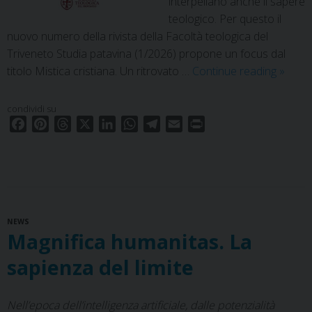
interpellano anche il sapere
teologico. Per questo il
nuovo numero della rivista della Facoltà teologica del
Triveneto Studia patavina (1/2026) propone un focus dal
Mistic
titolo Mistica cristiana. Un ritrovato …
Continue reading
»
cristia
Un
condividi su
ritrova
F
P
T
X
L
W
T
E
P
intere
a
i
h
i
h
e
m
r
c
n
r
n
a
l
a
i
nell’e
e
t
e
k
t
e
i
n
della
b
e
a
e
s
g
l
t
comple
o
r
d
d
A
r
NEWS
o
e
s
I
p
a
Magnifica humanitas. La
k
s
n
p
m
t
sapienza del limite
Nell’epoca dell’intelligenza artificiale, dalle potenzialità