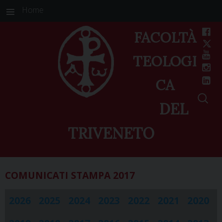
Home
FACOLTÀ
TEOLOGI
CA
DEL
TRIVENETO
Skip
COMUNICATI STAMPA
2017
to
content
2026
2025
2024
2023
2022
2021
2020