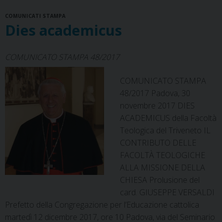
o
r
d
d
A
r
visite
COMUNICATI STAMPA
o
e
s
I
p
a
pastorali
Dies academicus
k
s
n
p
m
post-
t
tridentine
COMUNICATO STAMPA 48/2017
COMUNICATO STAMPA
48/2017 Padova, 30
novembre 2017 DIES
ACADEMICUS della Facoltà
Teologica del Triveneto IL
CONTRIBUTO DELLE
FACOLTÀ TEOLOGICHE
ALLA MISSIONE DELLA
CHIESA Prolusione del
card. GIUSEPPE VERSALDI
Prefetto della Congregazione per l’Educazione cattolica
martedì 12 dicembre 2017, ore 10 Padova, via del Seminario