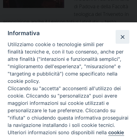
di Padova e della Facoltà
teologica del Triveneto In
esposizione anche il Lexicon totius latinitatis, – testo
fondamentale per chi si dedichi alla lettura e traduzione dei
Informativa
testi latini – opera del sacerdote Egidio Forcellini, di cui
ricorre il 250° anniversario della morte Padova, Seminario
Utilizziamo cookie o tecnologie simili per
Visite
finalità tecniche e, con il tuo consenso, anche per
vescovile e …
Continue reading
»
altre finalità ("interazioni e funzionalità semplici",
guidate
"miglioramento dell'esperienza", "misurazione" e
gratuite
condividi su
"targeting e pubblicità") come specificato nella
alle
F
P
T
X
L
W
T
E
P
cookie policy.
biblioteche
a
i
h
i
h
e
m
r
Cliccando su "accetta" acconsenti all'utilizzo dei
c
n
r
n
a
antica
l
a
i
cookie. Cliccando su "personalizza" puoi avere
e
t
e
k
t
e
i
n
e
maggiori informazioni sui cookie utilizzati e
b
e
a
e
s
g
l
t
moderna
personalizzare le tue preferenze. Cliccando su
o
r
d
d
A
r
"rifiuta" o chiudendo questa informativa proseguirai
COMUNICATI STAMPA
o
e
s
I
p
a
Conferme e novità al ciclo
la navigazione installando i soli cookie tecnici.
k
s
n
p
m
Ulteriori informazioni sono disponibili nella
cookie
t
Preferenze Cookie