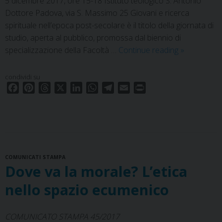
5 dicembre 2017, ore 15-18 Istituto teologico S. Antonio
Dottore Padova, via S. Massimo 25 Giovani e ricerca
spirituale nell’epoca post-secolare è il titolo della giornata di
studio, aperta al pubblico, promossa dal biennio di
Giovani
specializzazione della Facoltà …
Continue reading
»
e
ricerca
condividi su
spirituale
F
P
T
X
L
W
T
E
P
nell’epoca
a
i
h
i
h
e
m
r
c
n
r
n
a
l
a
i
post-
e
t
e
k
t
e
i
n
secolare
b
e
a
e
s
g
l
t
o
r
d
d
A
r
COMUNICATI STAMPA
o
e
s
I
p
a
Dove va la morale? L’etica
k
s
n
p
m
t
nello spazio ecumenico
COMUNICATO STAMPA 45/2017