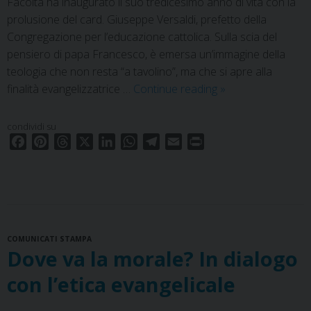
Facoltà ha inaugurato il suo tredicesimo anno di vita con la
prolusione del card. Giuseppe Versaldi, prefetto della
Congregazione per l’educazione cattolica. Sulla scia del
pensiero di papa Francesco, è emersa un’immagine della
teologia che non resta “a tavolino”, ma che si apre alla
Dies
finalità evangelizzatrice …
Continue reading
»
academicus.
Card.
condividi su
Versaldi:
F
P
T
X
L
W
T
E
P
il
a
i
h
i
h
e
m
r
c
n
r
n
a
l
a
i
coraggio
e
t
e
k
t
e
i
n
della
b
e
a
e
s
g
l
t
teologia
o
r
d
d
A
r
che
COMUNICATI STAMPA
o
e
s
I
p
a
si
Dove va la morale? In dialogo
k
s
n
p
m
fa
t
con l’etica evangelicale
in
ginocchio