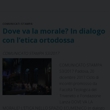
c
Nel
n
r
n
a
l
a
i
e
t
e
k
t
e
i
n
pensiero
b
e
a
e
s
g
l
t
di
o
r
d
d
A
r
sant’Ambrogio
COMUNICATI STAMPA
o
e
s
I
p
a
Dove va la morale? In dialogo
k
s
n
p
m
t
con l’etica ortodossa
COMUNICATO STAMPA 53/2017
COMUNICATO STAMPA
53/2017 Padova, 20
dicembre 2017 Ciclo di
incontri promosso da
Facoltà Teologica del
Triveneto e Fondazione
Lanza DOVE VA LA
MORALE? L’ETICA NELLO SPAZIO ECUMENICO In dialogo