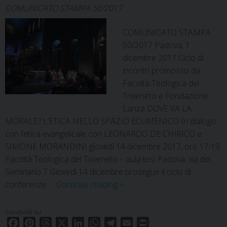
COMUNICATO STAMPA 50/2017
COMUNICATO STAMPA
50/2017 Padova, 1
dicembre 2017 Ciclo di
incontri promosso da
Facoltà Teologica del
Triveneto e Fondazione
Lanza DOVE VA LA
MORALE? L’ETICA NELLO SPAZIO ECUMENICO In dialogo
con l’etica evangelicale con LEONARDO DE CHIRICO e
SIMONE MORANDINI giovedì 14 dicembre 2017, ore 17-19
Facoltà Teologica del Triveneto – aula tesi Padova, via del
Seminario 7 Giovedì 14 dicembre prosegue il ciclo di
Dove
conferenze …
Continue reading
»
va
la
condividi su
morale?
F
P
T
X
L
W
T
E
P