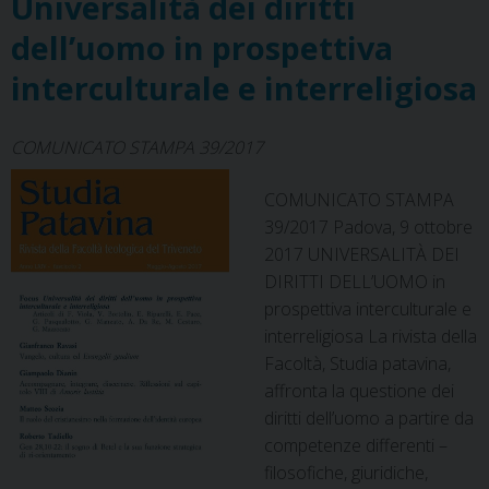
Universalità dei diritti
k
s
n
p
m
t
dell’uomo in prospettiva
interculturale e interreligiosa
COMUNICATO STAMPA 39/2017
COMUNICATO STAMPA
39/2017 Padova, 9 ottobre
2017 UNIVERSALITÀ DEI
DIRITTI DELL’UOMO in
prospettiva interculturale e
interreligiosa La rivista della
Facoltà, Studia patavina,
affronta la questione dei
diritti dell’uomo a partire da
competenze differenti –
filosofiche, giuridiche,