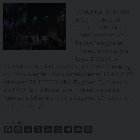
COMUNICATO STAMPA
47/2017 Padova, 28
novembre 2017 Ciclo di
incontri promosso da
Facoltà Teologica del
Triveneto e Fondazione
Lanza DOVE VA LA
MORALE? L’ETICA NELLO SPAZIO ECUMENICO In dialogo
con l’etica evangelica con la pastora valdese ILENYA GOSS
e il teologo GIUSEPPE QUARANTA giovedì 30 novembre,
ore 17-19 Facoltà Teologica del Triveneto – aula tesi
Padova, via del Seminario 7 Si apre giovedì 30 novembre …
Dove
Continue reading
»
va
la
condividi su
morale?
F
P
T
X
L
W
T
E
P
Liberati
a
i
h
i
h
e
m
r