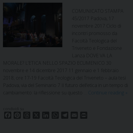
COMUNICATO STAMPA
45/2017 Padova, 17
novembre 2017 Ciclo di
incontri promosso da
Facoltà Teologica del
Triveneto e Fondazione
Lanza DOVE VA LA
MORALE? L’ETICA NELLO SPAZIO ECUMENICO 30
novembre e 14 dicembre 2017 11 gennaio e 1 febbraio
2018, ore 17-19 Facoltà Teologica del Triveneto – aula tesi
Padova, via del Seminario 7 Il futuro dell’etica in un tempo di
Do
cambiamento: la riflessione su questo …
Continue reading
»
va
la
condividi su
mor
F
P
T
X
L
W
T
E
P
L’et
a
i
h
i
h
e
m
r
c
n
r
n
a
l
a
i
nel