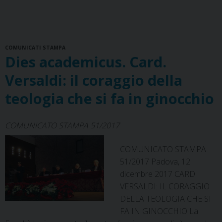
c
n
r
n
a
l
a
i
Probabilità
e
t
e
k
t
e
i
n
e
b
e
a
e
s
g
l
t
incertezza
o
r
d
d
A
r
COMUNICATI STAMPA
o
e
s
I
p
a
Dies academicus. Card.
k
s
n
p
m
t
Versaldi: il coraggio della
teologia che si fa in ginocchio
COMUNICATO STAMPA 51/2017
COMUNICATO STAMPA
51/2017 Padova, 12
dicembre 2017 CARD.
VERSALDI: IL CORAGGIO
DELLA TEOLOGIA CHE SI
FA IN GINOCCHIO La