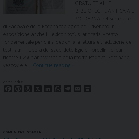
GRATUITE ALLE
BIBLIOTECHE ANTICA A E
MODERNA del Seminario
di Padova e della Facoltà teologica del Triveneto In
esposizione anche il Lexicon totius latinitatis, – testo
fondamentale per chi si dedichi alla lettura e traduzione dei
testi latini – opera del sacerdote Egidio Forcellini, di cui
ricorre il 250° anniversario della morte Padova, Seminario
Visite
vescovile e …
Continue reading
»
guidate
alla
condividi su
Biblioteca
F
P
T
X
L
W
T
E
P
a
i
h
i
h
e
m
r
c
n
r
n
a
l
a
i
e
t
e
k
t
e
i
n
b
e
a
e
s
g
l
t
o
r
d
d
A
r
COMUNICATI STAMPA
o
e
s
I
p
a