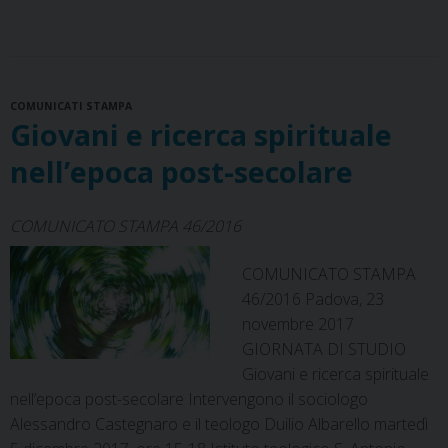
c
n
r
per
n
a
l
a
i
e
t
e
k
t
e
i
n
servire.
b
e
a
e
s
g
l
t
In
o
r
d
d
A
r
dialogo
COMUNICATI STAMPA
o
e
s
I
p
a
con
Giovani e ricerca spirituale
k
s
n
p
m
l’etica
t
nell’epoca post-secolare
evangelica
COMUNICATO STAMPA 46/2016
COMUNICATO STAMPA
46/2016 Padova, 23
novembre 2017
GIORNATA DI STUDIO
Giovani e ricerca spirituale
nell’epoca post-secolare Intervengono il sociologo
Alessandro Castegnaro e il teologo Duilio Albarello martedì