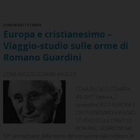
e
t
e
k
t
e
i
n
spa
b
e
a
e
s
g
l
t
ecu
o
r
d
d
A
r
COMUNICATI STAMPA
o
e
s
I
p
a
Europa e cristianesimo –
k
s
n
p
m
t
Viaggio-studio sulle orme di
Romano Guardini
COMUNICATO STAMPA 44/2017
COMUNICATO STAMPA
44/2017 Padova, 2
novembre 2017 EUROPA E
CRISTIANESIMO VIAGGIO-
STUDIO SULLE ORME DI
ROMANO GUARDINI nel
50° anniversario della morte del pensatore italo-tedesco In