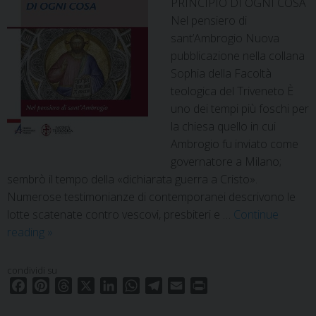
PRINCIPIO DI OGNI COSA
Nel pensiero di
sant’Ambrogio Nuova
pubblicazione nella collana
Sophia della Facoltà
teologica del Triveneto È
uno dei tempi più foschi per
la chiesa quello in cui
Ambrogio fu inviato come
governatore a Milano;
sembrò il tempo della «dichiarata guerra a Cristo».
Numerose testimonianze di contemporanei descrivono le
lotte scatenate contro vescovi, presbiteri e …
Continue
Cristo
reading
»
principio
di
condividi su
ogni
F
P
T
X
L
W
T
E
P
cosa.
a
i
h
i
h
e
m
r