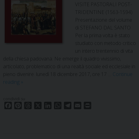
VISITE PASTORALI POST-
TRIDENTINE (1563-1594)
Presentazione del volume
di STEFANO DAL SANTO
Per la prima volta è stato
studiato con metodo critico
un intero trentennio di vita
della chiesa padovana. Ne emerge il quadro vivissimo,
articolato, problematico di una realtà sociale ed ecclesiale in
pieno divenire. lunedì 18 dicembre 2017, ore 17 …
Continue
Il
reading
»
clero
nella
condividi su
Diocesi
F
P
T
X
L
W
T
E
P
di
a
i
h
i
h
e
m
r
c
Padova
n
r
n
a
l
a
i
e
t
e
k
t
e
i
n
attraverso
b
e
a
e
s
g
l
t
le