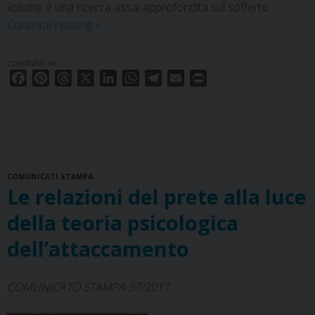
volume è una ricerca assai approfondita sul sofferto …
La
Continue reading
»
genesi
storico-
condividi su
teologica
F
P
T
X
L
W
T
E
P
dell’«Evangelo»
a
i
h
i
h
e
m
r
c
n
r
di
n
a
l
a
i
e
t
e
k
t
e
i
n
Martin
b
e
a
e
s
g
l
t
Lutero
o
r
d
d
A
r
COMUNICATI STAMPA
o
e
s
I
p
a
Le relazioni del prete alla luce
k
s
n
p
m
t
della teoria psicologica
dell’attaccamento
COMUNICATO STAMPA 37/2017