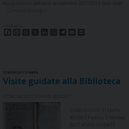
inaugurazione dell’anno accademico 2017/2018 della sede
Messa
…
Continue reading
»
di
inaugurazione
condividi su
dell’anno
F
P
T
X
L
W
T
E
P
accademico
a
i
h
i
h
e
m
r
c
n
r
2017/2018
n
a
l
a
i
e
t
e
k
t
e
i
n
b
e
a
e
s
g
l
t
o
r
d
d
A
r
COMUNICATI STAMPA
o
e
s
I
p
a
Visite guidate alla Biblioteca
k
s
n
p
m
t
COMUNICATO STAMPA 40/2017
COMUNICATO STAMPA
40/2017 Padova, 5 ottobre
2017 VISITE GUIDATE