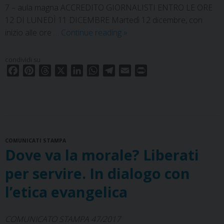
7 – aula magna ACCREDITO GIORNALISTI ENTRO LE ORE
12 DI LUNEDÌ 11 DICEMBRE Martedì 12 dicembre, con
Dies
inizio alle ore …
Continue reading
»
academicus
condividi su
F
P
T
X
L
W
T
E
P
a
i
h
i
h
e
m
r
c
n
r
n
a
l
a
i
e
t
e
k
t
e
i
n
b
e
a
e
s
g
l
t
o
r
d
d
A
r
COMUNICATI STAMPA
o
e
s
I
p
a
Dove va la morale? Liberati
k
s
n
p
m
t
per servire. In dialogo con
l’etica evangelica
COMUNICATO STAMPA 47/2017