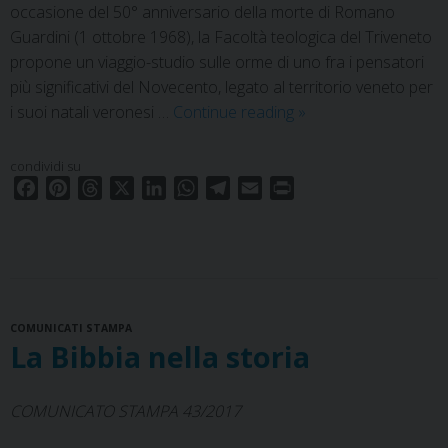
occasione del 50° anniversario della morte di Romano
Guardini (1 ottobre 1968), la Facoltà teologica del Triveneto
propone un viaggio-studio sulle orme di uno fra i pensatori
più significativi del Novecento, legato al territorio veneto per
Europa
i suoi natali veronesi …
Continue reading
»
e
cristianesimo
condividi su
–
F
P
T
X
L
W
T
E
P
Viaggio-
a
i
h
i
h
e
m
r
c
n
r
n
a
l
a
i
studio
e
t
e
k
t
e
i
n
sulle
b
e
a
e
s
g
l
t
orme
o
r
d
d
A
r
di
COMUNICATI STAMPA
o
e
s
I
p
a
Romano
La Bibbia nella storia
k
s
n
p
m
Guardini
t
COMUNICATO STAMPA 43/2017