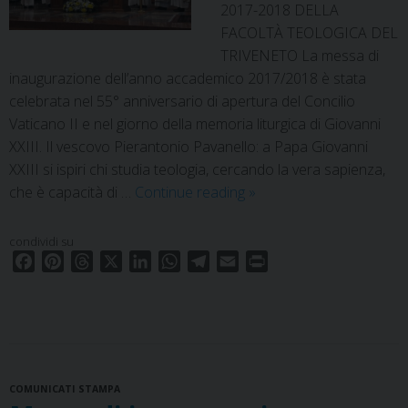
2017-2018 DELLA
FACOLTÀ TEOLOGICA DEL
TRIVENETO La messa di
inaugurazione dell’anno accademico 2017/2018 è stata
celebrata nel 55° anniversario di apertura del Concilio
Vaticano II e nel giorno della memoria liturgica di Giovanni
XXIII. Il vescovo Pierantonio Pavanello: a Papa Giovanni
XXIII si ispiri chi studia teologia, cercando la vera sapienza,
Aperto
che è capacità di …
Continue reading
»
l’anno
accademico
condividi su
2017/2018
F
P
T
X
L
W
T
E
P
della
a
i
h
i
h
e
m
r
c
n
r
n
a
l
a
Facoltà
i
e
t
e
k
t
e
i
n
teologica
b
e
a
e
s
g
l
t
del
o
r
d
d
A
r
Triveneto
COMUNICATI STAMPA
o
e
s
I
p
a