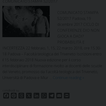
COMUNICATO STAMPA 52/2017
COMUNICATO STAMPA
52/2017 Padova, 19
dicembre 2017 CICLO DI
CONFERENZE DIO NON
GIOCA A DADI?
PROBABILITÀ E
INCERTEZZA 22 febbraio, 1, 15, 22 marzo 2018, ore 15.30-
18 Padova – Facoltà teologica del Triveneto Iscrizioni entro
il 15 febbraio 2018 Nuova edizione per il corso
interdisciplinare di formazione rivolto ai docenti delle scuole
del Veneto, promosso da Facoltà teologica del Triveneto,
Dio
Università di Padova e Miur …
Continue reading
»
non
gioca
condividi su
a
F
P
T
X
L
W
T
E
P
dadi?
a
i
h
i
h
e
m
r