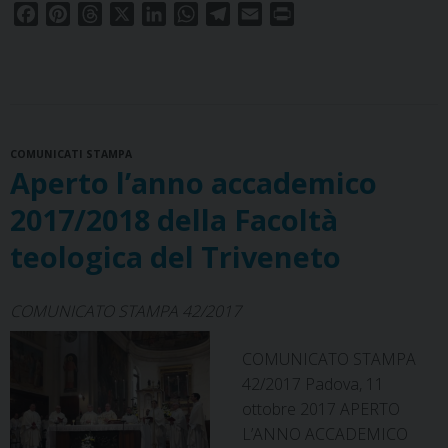
storia
F
P
T
X
L
W
T
E
P
a
i
h
i
h
e
m
r
c
n
r
n
a
l
a
i
e
t
e
k
t
e
i
n
b
e
a
e
s
g
l
t
o
r
d
d
A
r
COMUNICATI STAMPA
o
e
s
I
p
a
Aperto l’anno accademico
k
s
n
p
m
t
2017/2018 della Facoltà
teologica del Triveneto
COMUNICATO STAMPA 42/2017
COMUNICATO STAMPA
42/2017 Padova, 11
ottobre 2017 APERTO
L’ANNO ACCADEMICO