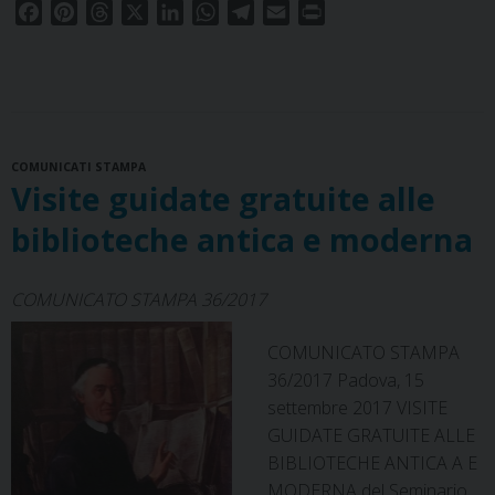
prete
F
P
T
X
L
W
T
E
P
alla
a
i
h
i
h
e
m
r
c
n
r
n
a
l
a
i
luce
e
t
e
k
t
e
i
n
della
b
e
a
e
s
g
l
t
teoria
o
r
d
d
A
r
psicolog
COMUNICATI STAMPA
o
e
s
I
p
a
dell’att
Visite guidate gratuite alle
k
s
n
p
m
t
biblioteche antica e moderna
COMUNICATO STAMPA 36/2017
COMUNICATO STAMPA
36/2017 Padova, 15
settembre 2017 VISITE
GUIDATE GRATUITE ALLE
BIBLIOTECHE ANTICA A E
MODERNA del Seminario