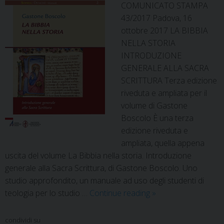
COMUNICATO STAMPA
43/2017 Padova, 16
ottobre 2017 LA BIBBIA
NELLA STORIA
INTRODUZIONE
GENERALE ALLA SACRA
SCRITTURA Terza edizione
riveduta e ampliata per il
volume di Gastone
Boscolo È una terza
edizione riveduta e
ampliata, quella appena
uscita del volume La Bibbia nella storia. Introduzione
generale alla Sacra Scrittura, di Gastone Boscolo. Uno
studio approfondito, un manuale ad uso degli studenti di
La
teologia per lo studio …
Continue reading
»
Bibbia
nella
condividi su