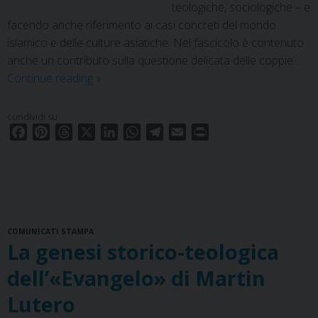
teologiche, sociologiche – e
facendo anche riferimento ai casi concreti del mondo
islamico e delle culture asiatiche. Nel fascicolo è contenuto
anche un contributo sulla questione delicata delle coppie …
Universalità
Continue reading
»
dei
diritti
condividi su
dell’uomo
F
P
T
X
L
W
T
E
P
in
a
i
h
i
h
e
m
r
c
n
r
prospettiva
n
a
l
a
i
e
t
e
k
t
e
i
n
interculturale
b
e
a
e
s
g
l
t
e
o
r
d
d
A
r
interreligiosa
COMUNICATI STAMPA
o
e
s
I
p
a
La genesi storico-teologica
k
s
n
p
m
t
dell’«Evangelo» di Martin
Lutero