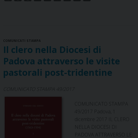
In
a
i
h
i
h
e
m
r
c
n
r
n
a
l
dialogo
a
i
e
t
e
k
t
e
i
n
con
b
e
a
e
s
g
l
t
l’etica
o
r
d
d
A
r
evangelicale
COMUNICATI STAMPA
o
e
s
I
p
a
Il clero nella Diocesi di
k
s
n
p
m
t
Padova attraverso le visite
pastorali post-tridentine
COMUNICATO STAMPA 49/2017
COMUNICATO STAMPA
49/2017 Padova, 1
dicembre 2017 IL CLERO
NELLA DIOCESI DI
PADOVA ATTRAVERSO LE