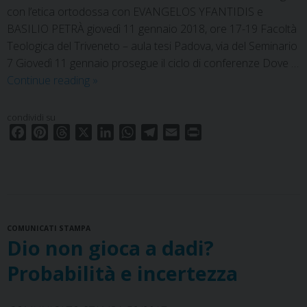
con l’etica ortodossa con EVANGELOS YFANTIDIS e
BASILIO PETRÀ giovedì 11 gennaio 2018, ore 17-19 Facoltà
Teologica del Triveneto – aula tesi Padova, via del Seminario
7 Giovedì 11 gennaio prosegue il ciclo di conferenze Dove …
Dove
Continue reading
»
va
la
condividi su
morale?
F
P
T
X
L
W
T
E
P
In
a
i
h
i
h
e
m
r
c
n
r
dialogo
n
a
l
a
i
e
t
e
k
t
e
i
n
con
b
e
a
e
s
g
l
t
l’etica
o
r
d
d
A
r
ortodossa
COMUNICATI STAMPA
o
e
s
I
p
a
Dio non gioca a dadi?
k
s
n
p
m
t
Probabilità e incertezza